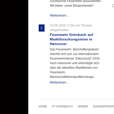
Grünbacher Feuerwehr auszuwerten.
Mit dabei- unser Bürgermeister!
D
Beschaffungsgruppe
Weiterlesen …
wertet
Informationen
10.06.2026 17:56
von Thomas
aus
Geigenmüller
Hannover
Feuerwehr Grünbach auf
aus
Marktforschungsreise in
Hannover
Das Feuerwehr- Beschaffungsteam
machte sich auf, zur internationalen
Feuerwehrmesse "Interschutz" 2026
nach Hannover und erkündigte sich
über die aktuellen Markttrends von
Feuerwehr-
Mannschaftstransportfahrzeuge.
Feuerwehr
Weiterlesen …
Grünbach
auf
Marktforschungsreise
in
Hannover
NAVIGATION
HOME
FF GRÜNBACH
VEREIN
JUGENDFEUE
ÜBERSPRINGEN