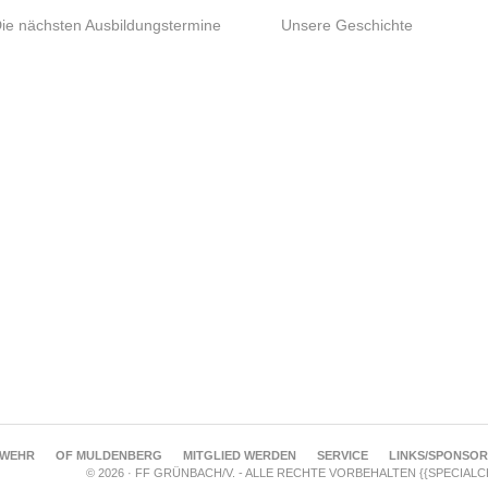
ie nächsten Ausbildungstermine
Unsere Geschichte
RWEHR
OF MULDENBERG
MITGLIED WERDEN
SERVICE
LINKS/SPONSO
© 2026 · FF GRÜNBACH/V. - ALLE RECHTE VORBEHALTEN {{SPECIAL