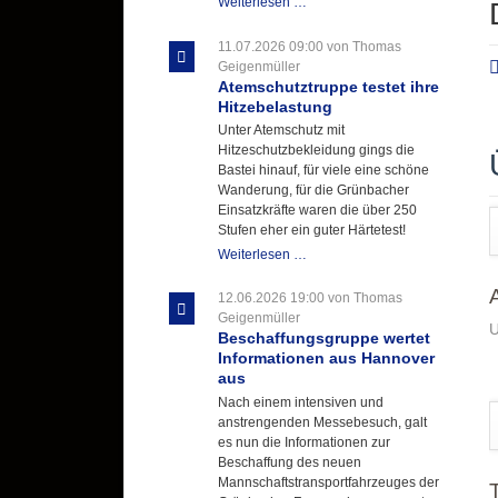
Letzter
Weiterlesen …
Ausbildungsdienst
für
11.07.2026 09:00
von Thomas
der
Geigenmüller
Kirmes
Atemschutztruppe testet ihre
mit
Hitzebelastung
zukunftsweisender
Unter Atemschutz mit
Einlage
Hitzeschutzbekleidung gings die
Bastei hinauf, für viele eine schöne
Wanderung, für die Grünbacher
Einsatzkräfte waren die über 250
Stufen eher ein guter Härtetest!
Atemschutztruppe
Weiterlesen …
testet
ihre
12.06.2026 19:00
von Thomas
Hitzebelastung
Geigenmüller
U
Beschaffungsgruppe wertet
Informationen aus Hannover
aus
Nach einem intensiven und
anstrengenden Messebesuch, galt
es nun die Informationen zur
Beschaffung des neuen
Mannschaftstransportfahrzeuges der