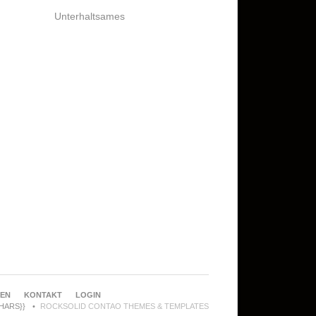
Unterhaltsames
REN
KONTAKT
LOGIN
CHARS}}
ROCKSOLID CONTAO THEMES & TEMPLATES