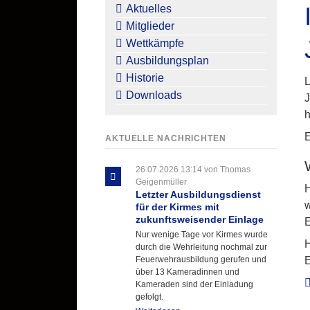
überspringen
Aktuelles
Mitglieder
Wettkämpfe
Ausbildungsplan
Historie
L
Downloads
J
h
E
AKTUELLE NACHRICHTEN
26.07.2026 13:14
von Thomas
Geigenmüller
H
Letzter Ausbildungsdienst
w
für der Kirmes mit
zukunftsweisender Einlage
E
Nur wenige Tage vor Kirmes wurde
H
durch die Wehrleitung nochmal zur
E
Feuerwehrausbildung gerufen und
über 13 Kameradinnen und
Kameraden sind der Einladung
gefolgt.