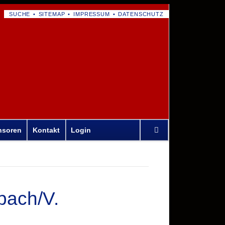
NAVIGATION
SUCHE
SITEMAP
IMPRESSUM
DATENSCHUTZ
ÜBERSPRINGEN
Navigation
nsoren
Kontakt
Login
überspringen
bach/V.