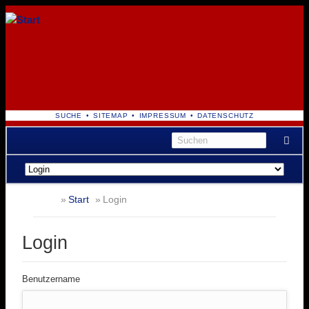
NAVIGATION
SUCHE
SITEMAP
IMPRESSUM
DATENSCHUTZ
ÜBERSPRINGEN
Navigation
überspringen
Start
Login
Login
Benutzername