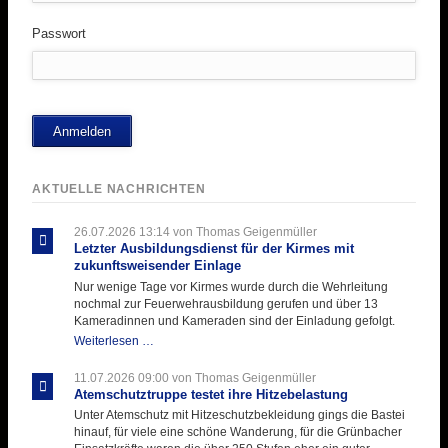
Passwort
Anmelden
AKTUELLE NACHRICHTEN
26.07.2026 13:14
von Thomas Geigenmüller
Letzter Ausbildungsdienst für der Kirmes mit
zukunftsweisender Einlage
Nur wenige Tage vor Kirmes wurde durch die Wehrleitung
nochmal zur Feuerwehrausbildung gerufen und über 13
Kameradinnen und Kameraden sind der Einladung gefolgt.
Letzter
Weiterlesen …
Ausbildungsdienst
für
11.07.2026 09:00
von Thomas Geigenmüller
der
Atemschutztruppe testet ihre Hitzebelastung
Kirmes
Unter Atemschutz mit Hitzeschutzbekleidung gings die Bastei
mit
hinauf, für viele eine schöne Wanderung, für die Grünbacher
zukunftsweisender