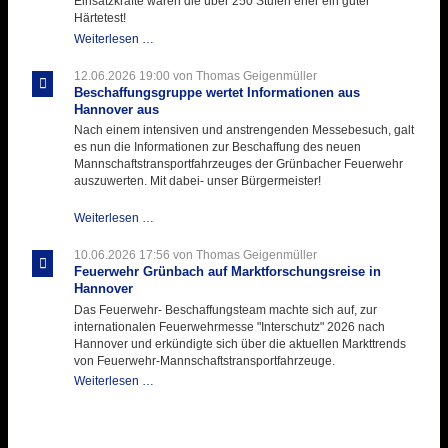
Einsatzkräfte waren die über 250 Stufen eher ein guter
Einlage
Härtetest!
Atemschutztruppe
Weiterlesen …
testet
ihre
12.06.2026 19:00
von Thomas Geigenmüller
Hitzebelastung
Beschaffungsgruppe wertet Informationen aus
Hannover aus
Nach einem intensiven und anstrengenden Messebesuch, galt
es nun die Informationen zur Beschaffung des neuen
Mannschaftstransportfahrzeuges der Grünbacher Feuerwehr
auszuwerten. Mit dabei- unser Bürgermeister!
Beschaffungsgruppe
Weiterlesen …
wertet
Informationen
10.06.2026 17:56
von Thomas Geigenmüller
aus
Feuerwehr Grünbach auf Marktforschungsreise in
Hannover
Hannover
aus
Das Feuerwehr- Beschaffungsteam machte sich auf, zur
internationalen Feuerwehrmesse "Interschutz" 2026 nach
Hannover und erkündigte sich über die aktuellen Markttrends
von Feuerwehr-Mannschaftstransportfahrzeuge.
Feuerwehr
Weiterlesen …
Grünbach
auf
Marktforschungsreise
in