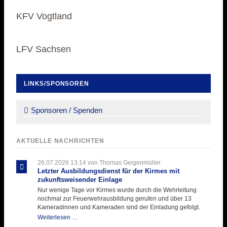
KFV Vogtland
LFV Sachsen
LINKS/SPONSOREN
Navigation
überspringen
Sponsoren / Spenden
AKTUELLE NACHRICHTEN
26.07.2026 13:14
von Thomas Geigenmüller
Letzter Ausbildungsdienst für der Kirmes mit
zukunftsweisender Einlage
Nur wenige Tage vor Kirmes wurde durch die Wehrleitung
nochmal zur Feuerwehrausbildung gerufen und über 13
Kameradinnen und Kameraden sind der Einladung gefolgt.
Letzter
Weiterlesen …
Ausbildungsdienst