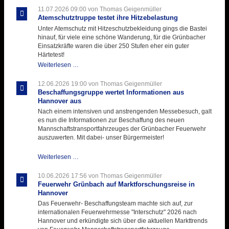
für
11.07.2026 09:00
von Thomas Geigenmüller
der
Atemschutztruppe testet ihre Hitzebelastung
Kirmes
Unter Atemschutz mit Hitzeschutzbekleidung gings die Bastei
mit
hinauf, für viele eine schöne Wanderung, für die Grünbacher
zukunftsweisender
Einsatzkräfte waren die über 250 Stufen eher ein guter
Einlage
Härtetest!
Atemschutztruppe
Weiterlesen …
testet
ihre
12.06.2026 19:00
von Thomas Geigenmüller
Hitzebelastung
Beschaffungsgruppe wertet Informationen aus
Hannover aus
Nach einem intensiven und anstrengenden Messebesuch, galt
es nun die Informationen zur Beschaffung des neuen
Mannschaftstransportfahrzeuges der Grünbacher Feuerwehr
auszuwerten. Mit dabei- unser Bürgermeister!
Beschaffungsgruppe
Weiterlesen …
wertet
Informationen
10.06.2026 17:56
von Thomas Geigenmüller
aus
Feuerwehr Grünbach auf Marktforschungsreise in
Hannover
Hannover
aus
Das Feuerwehr- Beschaffungsteam machte sich auf, zur
internationalen Feuerwehrmesse "Interschutz" 2026 nach
Hannover und erkündigte sich über die aktuellen Markttrends