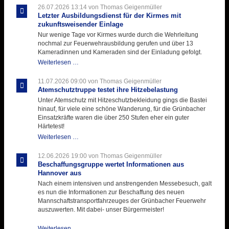
26.07.2026 13:14
von Thomas Geigenmüller
Letzter Ausbildungsdienst für der Kirmes mit
zukunftsweisender Einlage
Nur wenige Tage vor Kirmes wurde durch die Wehrleitung
nochmal zur Feuerwehrausbildung gerufen und über 13
Kameradinnen und Kameraden sind der Einladung gefolgt.
Letzter
Weiterlesen …
Ausbildungsdienst
für
11.07.2026 09:00
von Thomas Geigenmüller
der
Atemschutztruppe testet ihre Hitzebelastung
Kirmes
Unter Atemschutz mit Hitzeschutzbekleidung gings die Bastei
mit
hinauf, für viele eine schöne Wanderung, für die Grünbacher
zukunftsweisender
Einsatzkräfte waren die über 250 Stufen eher ein guter
Einlage
Härtetest!
Atemschutztruppe
Weiterlesen …
testet
ihre
12.06.2026 19:00
von Thomas Geigenmüller
Hitzebelastung
Beschaffungsgruppe wertet Informationen aus
Hannover aus
Nach einem intensiven und anstrengenden Messebesuch, galt
es nun die Informationen zur Beschaffung des neuen
Mannschaftstransportfahrzeuges der Grünbacher Feuerwehr
auszuwerten. Mit dabei- unser Bürgermeister!
Beschaffungsgruppe
Weiterlesen …