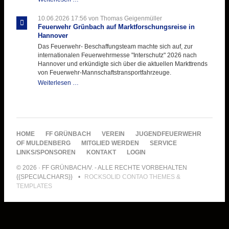
wertet
Informationen
10.06.2026 17:56
von Thomas Geigenmüller
aus
Feuerwehr Grünbach auf Marktforschungsreise in
Hannover
Hannover
aus
Das Feuerwehr- Beschaffungsteam machte sich auf, zur
internationalen Feuerwehrmesse "Interschutz" 2026 nach
Hannover und erkündigte sich über die aktuellen Markttrends
von Feuerwehr-Mannschaftstransportfahrzeuge.
Feuerwehr
Weiterlesen …
Grünbach
auf
Marktforschungsreise
in
Hannover
NAVIGATION
HOME
FF GRÜNBACH
VEREIN
JUGENDFEUERWEHR
ÜBERSPRINGEN
OF MULDENBERG
MITGLIED WERDEN
SERVICE
LINKS/SPONSOREN
KONTAKT
LOGIN
© 2026 · FF GRÜNBACH/V. - ALLE RECHTE VORBEHALTEN
{{SPECIALCHARS}}
ROCKSOLID CONTAO THEMES &
TEMPLATES