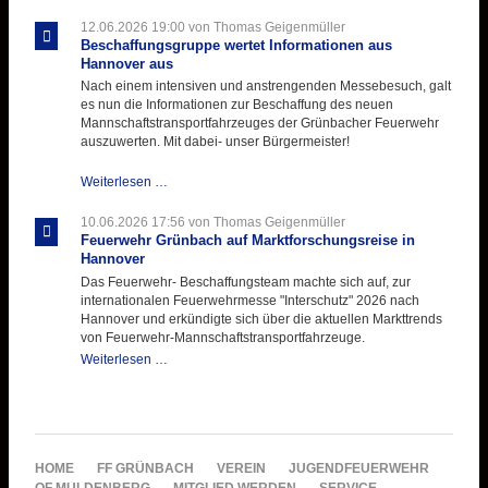
testet
ihre
12.06.2026 19:00
von Thomas Geigenmüller
Hitzebelastung
Beschaffungsgruppe wertet Informationen aus
Hannover aus
Nach einem intensiven und anstrengenden Messebesuch, galt
es nun die Informationen zur Beschaffung des neuen
Mannschaftstransportfahrzeuges der Grünbacher Feuerwehr
auszuwerten. Mit dabei- unser Bürgermeister!
Beschaffungsgruppe
Weiterlesen …
wertet
Informationen
10.06.2026 17:56
von Thomas Geigenmüller
aus
Feuerwehr Grünbach auf Marktforschungsreise in
Hannover
Hannover
aus
Das Feuerwehr- Beschaffungsteam machte sich auf, zur
internationalen Feuerwehrmesse "Interschutz" 2026 nach
Hannover und erkündigte sich über die aktuellen Markttrends
von Feuerwehr-Mannschaftstransportfahrzeuge.
Feuerwehr
Weiterlesen …
Grünbach
auf
Marktforschungsreise
in
Hannover
NAVIGATION
HOME
FF GRÜNBACH
VEREIN
JUGENDFEUERWEHR
ÜBERSPRINGEN