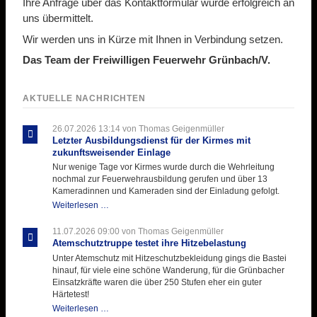
Ihre Anfrage über das Kontaktformular wurde erfolgreich an
uns übermittelt.
Wir werden uns in Kürze mit Ihnen in Verbindung setzen.
Das Team der Freiwilligen Feuerwehr Grünbach/V.
AKTUELLE NACHRICHTEN
26.07.2026 13:14
von Thomas Geigenmüller
Letzter Ausbildungsdienst für der Kirmes mit
zukunftsweisender Einlage
Nur wenige Tage vor Kirmes wurde durch die Wehrleitung
nochmal zur Feuerwehrausbildung gerufen und über 13
Kameradinnen und Kameraden sind der Einladung gefolgt.
Letzter
Weiterlesen …
Ausbildungsdienst
für
11.07.2026 09:00
von Thomas Geigenmüller
der
Atemschutztruppe testet ihre Hitzebelastung
Kirmes
Unter Atemschutz mit Hitzeschutzbekleidung gings die Bastei
mit
hinauf, für viele eine schöne Wanderung, für die Grünbacher
zukunftsweisender
Einsatzkräfte waren die über 250 Stufen eher ein guter
Einlage
Härtetest!
Atemschutztruppe
Weiterlesen …