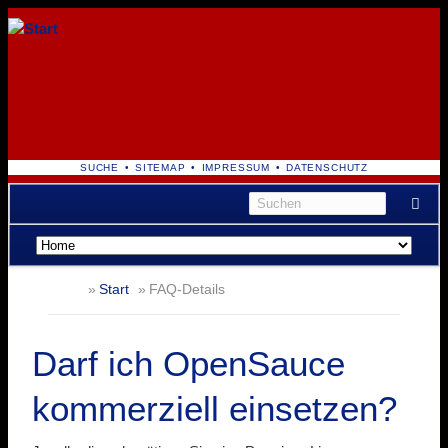
NAVIGATION
SUCHE
SITEMAP
IMPRESSUM
DATENSCHUTZ
ÜBERSPRINGEN
Navigation
überspringen
Start
FAQ-Details
Darf ich OpenSauce
kommerziell einsetzen?