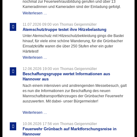
nochmal zur Feuerwehrausbildung gerufen und über 13
Kameradinnen und Kameraden sind der Einladung gefolgt.
Letzter
Weiterlesen …
Ausbildungsdienst
für
11.07.2026 09:00
von Thomas Geigenmüller
der
Atemschutztruppe testet ihre Hitzebelastung
Kirmes
Unter Atemschutz mit Hitzeschutzbekleidung gings die Bastei
mit
hinauf, für viele eine schöne Wanderung, für die Grünbacher
zukunftsweisender
Einsatzkräfte waren die über 250 Stufen eher ein guter
Einlage
Härtetest!
Atemschutztruppe
Weiterlesen …
testet
ihre
12.06.2026 19:00
von Thomas Geigenmüller
Hitzebelastung
Beschaffungsgruppe wertet Informationen aus
Hannover aus
Nach einem intensiven und anstrengenden Messebesuch, galt
es nun die Informationen zur Beschaffung des neuen
Mannschaftstransportfahrzeuges der Grünbacher Feuerwehr
auszuwerten. Mit dabei- unser Bürgermeister!
Beschaffungsgruppe
Weiterlesen …
wertet
Informationen
10.06.2026 17:56
von Thomas Geigenmüller
aus
Feuerwehr Grünbach auf Marktforschungsreise in
Hannover
Hannover