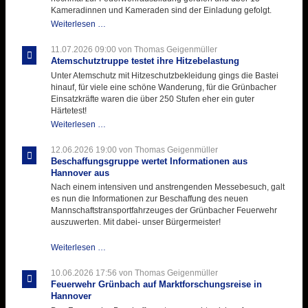
Kameradinnen und Kameraden sind der Einladung gefolgt.
Letzter
Weiterlesen …
Ausbildungsdienst
für
11.07.2026 09:00
von Thomas Geigenmüller
der
Atemschutztruppe testet ihre Hitzebelastung
Kirmes
Unter Atemschutz mit Hitzeschutzbekleidung gings die Bastei
mit
hinauf, für viele eine schöne Wanderung, für die Grünbacher
zukunftsweisender
Einsatzkräfte waren die über 250 Stufen eher ein guter
Einlage
Härtetest!
Atemschutztruppe
Weiterlesen …
testet
ihre
12.06.2026 19:00
von Thomas Geigenmüller
Hitzebelastung
Beschaffungsgruppe wertet Informationen aus
Hannover aus
Nach einem intensiven und anstrengenden Messebesuch, galt
es nun die Informationen zur Beschaffung des neuen
Mannschaftstransportfahrzeuges der Grünbacher Feuerwehr
auszuwerten. Mit dabei- unser Bürgermeister!
Beschaffungsgruppe
Weiterlesen …
wertet
Informationen
10.06.2026 17:56
von Thomas Geigenmüller
aus
Feuerwehr Grünbach auf Marktforschungsreise in
Hannover
Hannover
aus