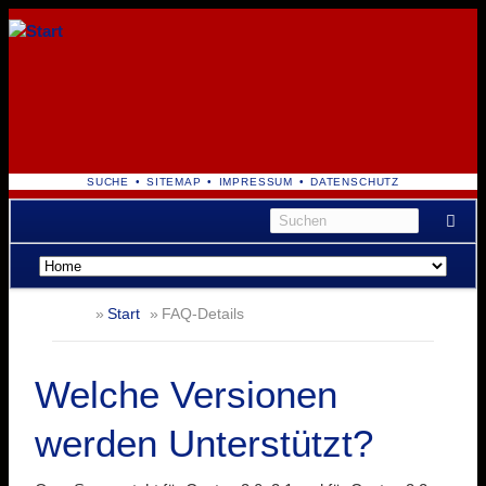
NAVIGATION
SUCHE
SITEMAP
IMPRESSUM
DATENSCHUTZ
ÜBERSPRINGEN
Navigation
überspringen
Start
FAQ-Details
Welche Versionen
werden Unterstützt?