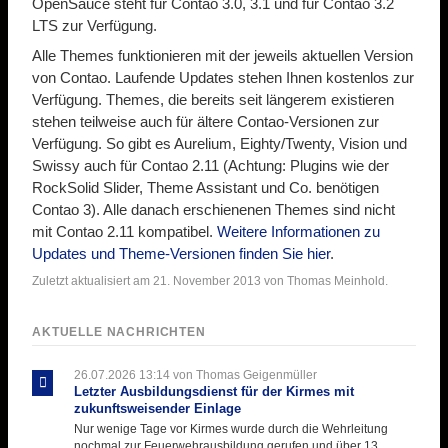
OpenSauce steht für Contao 3.0, 3.1 und für Contao 3.2
LTS zur Verfügung.
Alle Themes funktionieren mit der jeweils aktuellen Version
von Contao. Laufende Updates stehen Ihnen kostenlos zur
Verfügung. Themes, die bereits seit längerem existieren
stehen teilweise auch für ältere Contao-Versionen zur
Verfügung. So gibt es Aurelium, Eighty/Twenty, Vision und
Swissy auch für Contao 2.11 (Achtung: Plugins wie der
RockSolid Slider, Theme Assistant und Co. benötigen
Contao 3). Alle danach erschienenen Themes sind nicht
mit Contao 2.11 kompatibel.
Weitere Informationen zu
Updates und Theme-Versionen finden Sie hier
.
Zuletzt aktualisiert am 21. November 2013 von Thomas Meinhold.
AKTUELLE NACHRICHTEN
26.07.2026 13:14
von Thomas Geigenmüller
Letzter Ausbildungsdienst für der Kirmes mit
zukunftsweisender Einlage
Nur wenige Tage vor Kirmes wurde durch die Wehrleitung
nochmal zur Feuerwehrausbildung gerufen und über 13