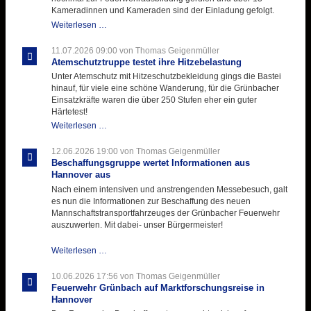
Kameradinnen und Kameraden sind der Einladung gefolgt.
Letzter
Weiterlesen …
Ausbildungsdienst
für
11.07.2026 09:00
von Thomas Geigenmüller
der
Atemschutztruppe testet ihre Hitzebelastung
Kirmes
Unter Atemschutz mit Hitzeschutzbekleidung gings die Bastei
mit
hinauf, für viele eine schöne Wanderung, für die Grünbacher
zukunftsweisender
Einsatzkräfte waren die über 250 Stufen eher ein guter
Einlage
Härtetest!
Atemschutztruppe
Weiterlesen …
testet
ihre
12.06.2026 19:00
von Thomas Geigenmüller
Hitzebelastung
Beschaffungsgruppe wertet Informationen aus
Hannover aus
Nach einem intensiven und anstrengenden Messebesuch, galt
es nun die Informationen zur Beschaffung des neuen
Mannschaftstransportfahrzeuges der Grünbacher Feuerwehr
auszuwerten. Mit dabei- unser Bürgermeister!
Beschaffungsgruppe
Weiterlesen …
wertet
Informationen
10.06.2026 17:56
von Thomas Geigenmüller
aus
Feuerwehr Grünbach auf Marktforschungsreise in
Hannover
Hannover
aus