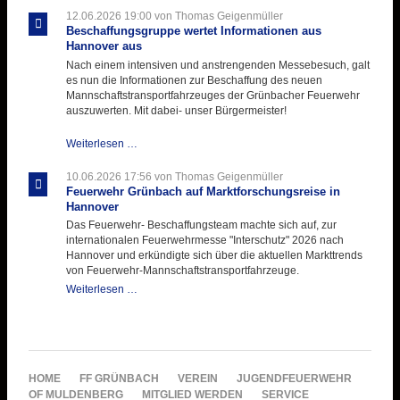
ihre
12.06.2026 19:00
von Thomas Geigenmüller
Hitzebelastung
Beschaffungsgruppe wertet Informationen aus
Hannover aus
Nach einem intensiven und anstrengenden Messebesuch, galt
es nun die Informationen zur Beschaffung des neuen
Mannschaftstransportfahrzeuges der Grünbacher Feuerwehr
auszuwerten. Mit dabei- unser Bürgermeister!
Beschaffungsgruppe
Weiterlesen …
wertet
Informationen
10.06.2026 17:56
von Thomas Geigenmüller
aus
Feuerwehr Grünbach auf Marktforschungsreise in
Hannover
Hannover
aus
Das Feuerwehr- Beschaffungsteam machte sich auf, zur
internationalen Feuerwehrmesse "Interschutz" 2026 nach
Hannover und erkündigte sich über die aktuellen Markttrends
von Feuerwehr-Mannschaftstransportfahrzeuge.
Feuerwehr
Weiterlesen …
Grünbach
auf
Marktforschungsreise
in
Hannover
NAVIGATION
HOME
FF GRÜNBACH
VEREIN
JUGENDFEUERWEHR
ÜBERSPRINGEN
OF MULDENBERG
MITGLIED WERDEN
SERVICE