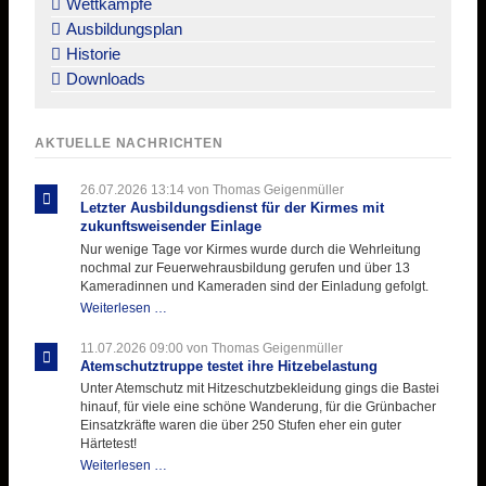
Wettkämpfe
Ausbildungsplan
Historie
Downloads
AKTUELLE NACHRICHTEN
26.07.2026 13:14
von Thomas Geigenmüller
Letzter Ausbildungsdienst für der Kirmes mit
zukunftsweisender Einlage
Nur wenige Tage vor Kirmes wurde durch die Wehrleitung
nochmal zur Feuerwehrausbildung gerufen und über 13
Kameradinnen und Kameraden sind der Einladung gefolgt.
Letzter
Weiterlesen …
Ausbildungsdienst
für
11.07.2026 09:00
von Thomas Geigenmüller
der
Atemschutztruppe testet ihre Hitzebelastung
Kirmes
Unter Atemschutz mit Hitzeschutzbekleidung gings die Bastei
mit
hinauf, für viele eine schöne Wanderung, für die Grünbacher
zukunftsweisender
Einsatzkräfte waren die über 250 Stufen eher ein guter
Einlage
Härtetest!
Atemschutztruppe
Weiterlesen …
testet