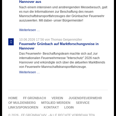
Hannover aus
Nach einem intensiven und anstrengenden Messebesuch, galt
es nun die Informationen zur Beschaffung des neuen
Mannschaftstransportfahrzeuges der Grünbacher Feuerwehr
auszuwerten. Mit dabei- unser Bürgermeister!
Beschaffungsgruppe
Weiterlesen …
wertet
Informationen
10.06.2026 17:56
von Thomas Geigenmüller
aus
Feuerwehr Grünbach auf Marktforschungsreise in
Hannover
Hannover
aus
Das Feuerwehr- Beschaffungsteam machte sich auf, zur
internationalen Feuerwehrmesse "Interschutz" 2026 nach
Hannover und erkündigte sich über die aktuellen Markttrends
von Feuerwehr-Mannschaftstransportfahrzeuge.
Feuerwehr
Weiterlesen …
Grünbach
auf
Marktforschungsreise
in
Hannover
NAVIGATION
HOME
FF GRÜNBACH
VEREIN
JUGENDFEUERWEHR
ÜBERSPRINGEN
OF MULDENBERG
MITGLIED WERDEN
SERVICE
LINKS/SPONSOREN
KONTAKT
LOGIN
© 2026 · FF GRÜNBACH/V. - ALLE RECHTE VORBEHALTEN