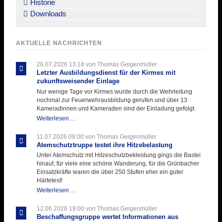
Historie
Downloads
AKTUELLE NACHRICHTEN
26.07.2026 13:14
von Thomas Geigenmüller
Letzter Ausbildungsdienst für der Kirmes mit
zukunftsweisender Einlage
Nur wenige Tage vor Kirmes wurde durch die Wehrleitung
nochmal zur Feuerwehrausbildung gerufen und über 13
Kameradinnen und Kameraden sind der Einladung gefolgt.
Letzter
Weiterlesen …
Ausbildungsdienst
für
11.07.2026 09:00
von Thomas Geigenmüller
der
Atemschutztruppe testet ihre Hitzebelastung
Kirmes
Unter Atemschutz mit Hitzeschutzbekleidung gings die Bastei
mit
hinauf, für viele eine schöne Wanderung, für die Grünbacher
zukunftsweisender
Einsatzkräfte waren die über 250 Stufen eher ein guter
Einlage
Härtetest!
Atemschutztruppe
Weiterlesen …
testet
ihre
12.06.2026 19:00
von Thomas Geigenmüller
Hitzebelastung
Beschaffungsgruppe wertet Informationen aus