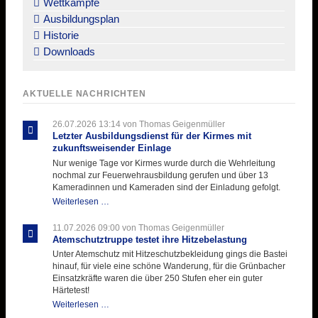
Wettkämpfe
Ausbildungsplan
Historie
Downloads
AKTUELLE NACHRICHTEN
26.07.2026 13:14
von Thomas Geigenmüller
Letzter Ausbildungsdienst für der Kirmes mit
zukunftsweisender Einlage
Nur wenige Tage vor Kirmes wurde durch die Wehrleitung
nochmal zur Feuerwehrausbildung gerufen und über 13
Kameradinnen und Kameraden sind der Einladung gefolgt.
Letzter
Weiterlesen …
Ausbildungsdienst
für
11.07.2026 09:00
von Thomas Geigenmüller
der
Atemschutztruppe testet ihre Hitzebelastung
Kirmes
Unter Atemschutz mit Hitzeschutzbekleidung gings die Bastei
mit
hinauf, für viele eine schöne Wanderung, für die Grünbacher
zukunftsweisender
Einsatzkräfte waren die über 250 Stufen eher ein guter
Einlage
Härtetest!
Atemschutztruppe
Weiterlesen …
testet