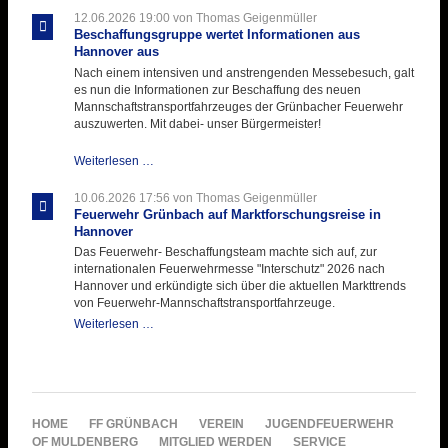
ihre
12.06.2026 19:00
von Thomas Geigenmüller
Hitzebelastung
Beschaffungsgruppe wertet Informationen aus
Hannover aus
Nach einem intensiven und anstrengenden Messebesuch, galt
es nun die Informationen zur Beschaffung des neuen
Mannschaftstransportfahrzeuges der Grünbacher Feuerwehr
auszuwerten. Mit dabei- unser Bürgermeister!
Beschaffungsgruppe
Weiterlesen …
wertet
Informationen
10.06.2026 17:56
von Thomas Geigenmüller
aus
Feuerwehr Grünbach auf Marktforschungsreise in
Hannover
Hannover
aus
Das Feuerwehr- Beschaffungsteam machte sich auf, zur
internationalen Feuerwehrmesse "Interschutz" 2026 nach
Hannover und erkündigte sich über die aktuellen Markttrends
von Feuerwehr-Mannschaftstransportfahrzeuge.
Feuerwehr
Weiterlesen …
Grünbach
auf
Marktforschungsreise
in
Hannover
NAVIGATION
HOME
FF GRÜNBACH
VEREIN
JUGENDFEUERWEHR
ÜBERSPRINGEN
OF MULDENBERG
MITGLIED WERDEN
SERVICE