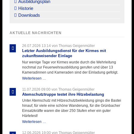
Ausbildungsplan
Historie
Downloads
AKTUELLE NACHRICHTEN
26.07.2026 13:14
von Thomas Geigenmüller
Letzter Ausbildungsdienst für der Kirmes mit
zukunftsweisender Einlage
Nur wenige Tage vor Kirmes wurde durch die Wehrleitung
nochmal zur Feuerwehrausbildung gerufen und über 13
Kameradinnen und Kameraden sind der Einladung gefolgt.
Letzter
Weiterlesen …
Ausbildungsdienst
für
11.07.2026 09:00
von Thomas Geigenmüller
der
Atemschutztruppe testet ihre Hitzebelastung
Kirmes
Unter Atemschutz mit Hitzeschutzbekleidung gings die Bastei
mit
hinauf, für viele eine schöne Wanderung, für die Grünbacher
zukunftsweisender
Einsatzkräfte waren die über 250 Stufen eher ein guter
Einlage
Härtetest!
Atemschutztruppe
Weiterlesen …
testet
ihre
12.06.2026 19:00
von Thomas Geigenmüller