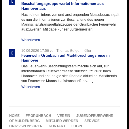
Hitzebelastung
Beschaffungsgruppe wertet Informationen aus
Hannover aus
Nach einem intensiven und anstrengenden Messebesuch, galt
es nun die Informationen zur Beschaffung des neuen
Mannschaftstransportfahrzeuges der Grünbacher Feuerwehr
auszuwerten. Mit dabei- unser Bürgermeister!
Beschaffungsgruppe
Weiterlesen …
wertet
Informationen
10.06.2026 17:56
von Thomas Geigenmüller
aus
Feuerwehr Grünbach auf Marktforschungsreise in
Hannover
Hannover
aus
Das Feuerwehr- Beschaffungsteam machte sich auf, zur
internationalen Feuerwehrmesse "Interschutz" 2026 nach
Hannover und erkündigte sich über die aktuellen Markttrends
von Feuerwehr-Mannschaftstransportfahrzeuge.
Feuerwehr
Weiterlesen …
Grünbach
auf
Marktforschungsreise
in
Hannover
NAVIGATION
HOME
FF GRÜNBACH
VEREIN
JUGENDFEUERWEHR
ÜBERSPRINGEN
OF MULDENBERG
MITGLIED WERDEN
SERVICE
LINKS/SPONSOREN
KONTAKT
LOGIN