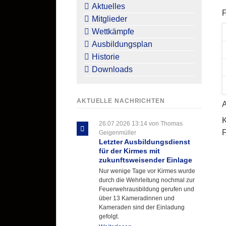
überspringen
Aktuelles
Mitglieder
Wettkämpfe
Ausbildungsplan
Historie
Downloads
AKTUELLE NACHRICHTEN
K
26.07.2026 13:14
von Thomas
F
Geigenmüller
Letzter Ausbildungsdienst
für der Kirmes mit
zukunftsweisender Einlage
Nur wenige Tage vor Kirmes wurde
durch die Wehrleitung nochmal zur
Feuerwehrausbildung gerufen und
über 13 Kameradinnen und
Kameraden sind der Einladung
gefolgt.