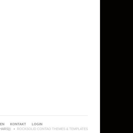
REN
KONTAKT
LOGIN
CHARS}}
ROCKSOLID CONTAO THEMES & TEMPLATES