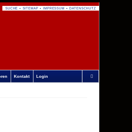
NAVIGATION
SUCHE
SITEMAP
IMPRESSUM
DATENSCHUTZ
ÜBERSPRINGEN
Navigation
oren
Kontakt
Login
überspringen