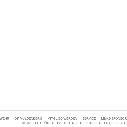
RWEHR
OF MULDENBERG
MITGLIED WERDEN
SERVICE
LINKS/SPONSO
© 2026 · FF GRÜNBACH/V. - ALLE RECHTE VORBEHALTEN {{SPECIAL