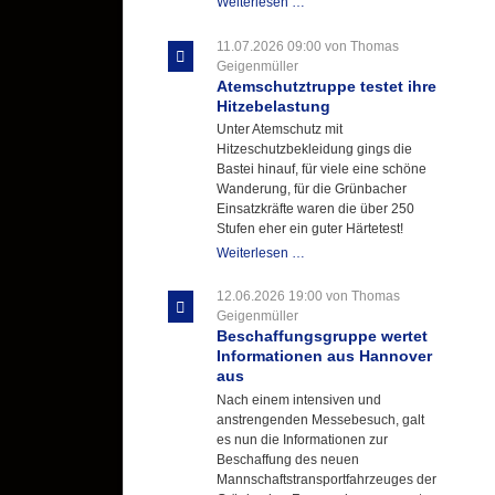
Letzter
Weiterlesen …
Ausbildungsdienst
für
11.07.2026 09:00
von Thomas
der
Geigenmüller
Kirmes
Atemschutztruppe testet ihre
mit
Hitzebelastung
zukunftsweisender
Unter Atemschutz mit
Einlage
Hitzeschutzbekleidung gings die
Bastei hinauf, für viele eine schöne
Wanderung, für die Grünbacher
Einsatzkräfte waren die über 250
Stufen eher ein guter Härtetest!
Atemschutztruppe
Weiterlesen …
testet
ihre
12.06.2026 19:00
von Thomas
Hitzebelastung
Geigenmüller
Beschaffungsgruppe wertet
Informationen aus Hannover
aus
Nach einem intensiven und
anstrengenden Messebesuch, galt
es nun die Informationen zur
Beschaffung des neuen
Mannschaftstransportfahrzeuges der