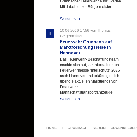
Grünbacher Feuerwehr auszuwerten.
Mit dabei- unser Bürgermeister!
Beschaffungsgruppe
Weiterlesen …
wertet
Informationen
10.06.2026 17:56
von Thomas
aus
Geigenmüller
Hannover
Feuerwehr Grünbach auf
aus
Marktforschungsreise in
Hannover
Das Feuerwehr- Beschaffungsteam
machte sich auf, zur internationalen
Feuerwehrmesse "Interschutz" 2026
nach Hannover und erkündigte sich
über die aktuellen Markttrends von
Feuerwehr-
Mannschaftstransportfahrzeuge.
Feuerwehr
Weiterlesen …
Grünbach
auf
Marktforschungsreise
in
Hannover
NAVIGATION
HOME
FF GRÜNBACH
VEREIN
JUGENDFEUE
ÜBERSPRINGEN