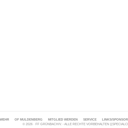
RWEHR
OF MULDENBERG
MITGLIED WERDEN
SERVICE
LINKS/SPONSO
© 2026 · FF GRÜNBACH/V. - ALLE RECHTE VORBEHALTEN {{SPECIAL