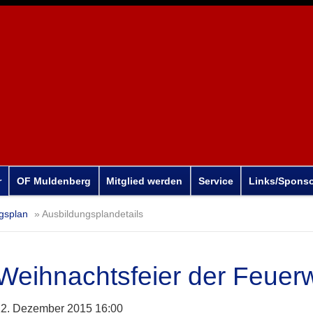
r
OF Muldenberg
Mitglied werden
Service
Links/Spons
gsplan
Ausbildungsplandetails
Weihnachtsfeier der Feue
2. Dezember 2015 16:00