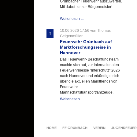
Grünbacher Feuerwehr auszuwerten.
Mit dabei- unser Bürgermeister!
Beschaffungsgruppe
Weiterlesen …
wertet
Informationen
10.06.2026 17:56
von Thomas
aus
Geigenmüller
Hannover
Feuerwehr Grünbach auf
aus
Marktforschungsreise in
Hannover
Das Feuerwehr- Beschaffungsteam
machte sich auf, zur internationalen
Feuerwehrmesse "Interschutz" 2026
nach Hannover und erkündigte sich
über die aktuellen Markttrends von
Feuerwehr-
Mannschaftstransportfahrzeuge.
Feuerwehr
Weiterlesen …
Grünbach
auf
Marktforschungsreise
in
Hannover
NAVIGATION
HOME
FF GRÜNBACH
VEREIN
JUGENDFEUE
ÜBERSPRINGEN