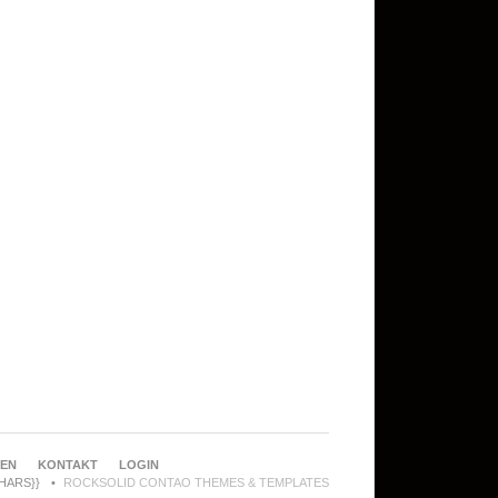
REN
KONTAKT
LOGIN
CHARS}}
ROCKSOLID CONTAO THEMES & TEMPLATES