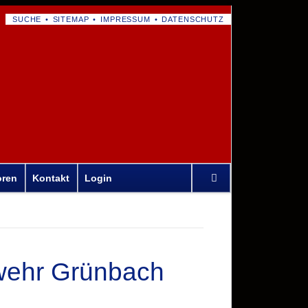
NAVIGATION
SUCHE
SITEMAP
IMPRESSUM
DATENSCHUTZ
ÜBERSPRINGEN
Navigation
oren
Kontakt
Login
überspringen
rwehr Grünbach