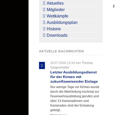
überspringen
Aktuelles
Mitglieder
Wettkämpfe
Ausbildungsplan
Historie
Downloads
AKTUELLE NACHRICHTEN
26.07.2026 13:14
von Thomas
Geigenmüller
Letzter Ausbildungsdienst
für der Kirmes mit
zukunftsweisender Einlage
Nur wenige Tage vor Kirmes wurde
durch die Wehrleitung nochmal zur
Feuerwehrausbildung gerufen und
über 13 Kameradinnen und
Kameraden sind der Einladung
gefolgt.