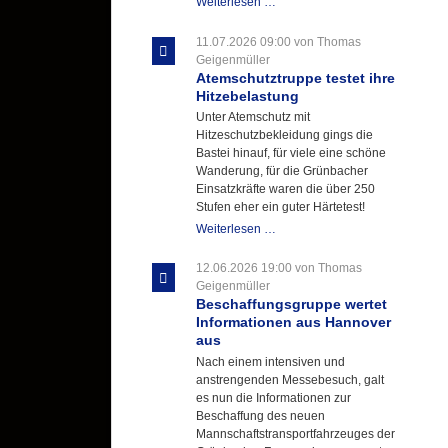
Letzter
Weiterlesen …
Ausbildungsdienst
für
11.07.2026 09:00
von Thomas
der
Geigenmüller
Kirmes
Atemschutztruppe testet ihre
mit
Hitzebelastung
zukunftsweisender
Unter Atemschutz mit
Einlage
Hitzeschutzbekleidung gings die
Bastei hinauf, für viele eine schöne
Wanderung, für die Grünbacher
Einsatzkräfte waren die über 250
Stufen eher ein guter Härtetest!
Atemschutztruppe
Weiterlesen …
testet
ihre
12.06.2026 19:00
von Thomas
Hitzebelastung
Geigenmüller
Beschaffungsgruppe wertet
Informationen aus Hannover
aus
Nach einem intensiven und
anstrengenden Messebesuch, galt
es nun die Informationen zur
Beschaffung des neuen
Mannschaftstransportfahrzeuges der