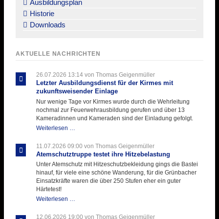
Ausbildungsplan
Historie
Downloads
AKTUELLE NACHRICHTEN
26.07.2026 13:14
von Thomas Geigenmüller
Letzter Ausbildungsdienst für der Kirmes mit
zukunftsweisender Einlage
Nur wenige Tage vor Kirmes wurde durch die Wehrleitung
nochmal zur Feuerwehrausbildung gerufen und über 13
Kameradinnen und Kameraden sind der Einladung gefolgt.
Letzter
Weiterlesen …
Ausbildungsdienst
für
11.07.2026 09:00
von Thomas Geigenmüller
der
Atemschutztruppe testet ihre Hitzebelastung
Kirmes
Unter Atemschutz mit Hitzeschutzbekleidung gings die Bastei
mit
hinauf, für viele eine schöne Wanderung, für die Grünbacher
zukunftsweisender
Einsatzkräfte waren die über 250 Stufen eher ein guter
Einlage
Härtetest!
Atemschutztruppe
Weiterlesen …
testet
ihre
12.06.2026 19:00
von Thomas Geigenmüller