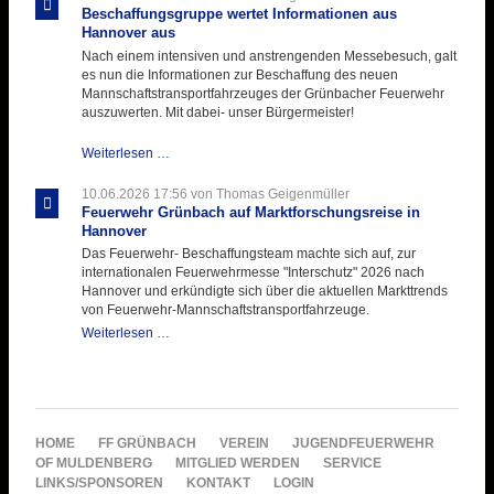
Hitzebelastung
Beschaffungsgruppe wertet Informationen aus
Hannover aus
Nach einem intensiven und anstrengenden Messebesuch, galt
es nun die Informationen zur Beschaffung des neuen
Mannschaftstransportfahrzeuges der Grünbacher Feuerwehr
auszuwerten. Mit dabei- unser Bürgermeister!
Beschaffungsgruppe
Weiterlesen …
wertet
Informationen
10.06.2026 17:56
von Thomas Geigenmüller
aus
Feuerwehr Grünbach auf Marktforschungsreise in
Hannover
Hannover
aus
Das Feuerwehr- Beschaffungsteam machte sich auf, zur
internationalen Feuerwehrmesse "Interschutz" 2026 nach
Hannover und erkündigte sich über die aktuellen Markttrends
von Feuerwehr-Mannschaftstransportfahrzeuge.
Feuerwehr
Weiterlesen …
Grünbach
auf
Marktforschungsreise
in
Hannover
NAVIGATION
HOME
FF GRÜNBACH
VEREIN
JUGENDFEUERWEHR
ÜBERSPRINGEN
OF MULDENBERG
MITGLIED WERDEN
SERVICE
LINKS/SPONSOREN
KONTAKT
LOGIN