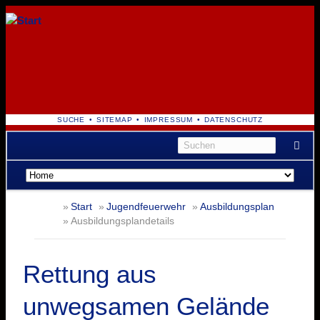
NAVIGATION
SUCHE
SITEMAP
IMPRESSUM
DATENSCHUTZ
ÜBERSPRINGEN
Navigation
überspringen
Start
Jugendfeuerwehr
Ausbildungsplan
Ausbildungsplandetails
Rettung aus
unwegsamen Gelände