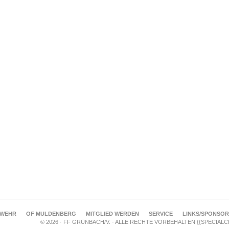
RWEHR
OF MULDENBERG
MITGLIED WERDEN
SERVICE
LINKS/SPONSO
© 2026 · FF GRÜNBACH/V. - ALLE RECHTE VORBEHALTEN {{SPECIAL