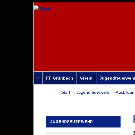
FF Grünbach
Verein
Jugendfeuerweh
Navigation
Start
Jugendfeuerwehr
Ausbildun
überspringen
JUGENDFEUERWEHR
Navigation
3