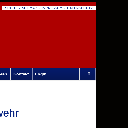
NAVIGATION
SUCHE
SITEMAP
IMPRESSUM
DATENSCHUTZ
ÜBERSPRINGEN
Navigation
oren
Kontakt
Login
überspringen
wehr