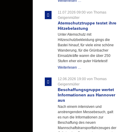
Letzter
Weiterlesen …
Ausbildungsdienst
für
11.07.2026 09:00
von Thomas
der
Geigenmüller
Kirmes
Atemschutztruppe testet ihre
mit
Hitzebelastung
zukunftsweisender
Unter Atemschutz mit
Einlage
Hitzeschutzbekleidung gings die
Bastei hinauf, für viele eine schöne
Wanderung, für die Grünbacher
Einsatzkräfte waren die über 250
Stufen eher ein guter Härtetest!
Atemschutztruppe
Weiterlesen …
testet
ihre
12.06.2026 19:00
von Thomas
Hitzebelastung
Geigenmüller
Beschaffungsgruppe wertet
Informationen aus Hannover
aus
Nach einem intensiven und
anstrengenden Messebesuch, galt
es nun die Informationen zur
Beschaffung des neuen
Mannschaftstransportfahrzeuges der