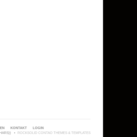
REN
KONTAKT
LOGIN
CHARS}}
ROCKSOLID CONTAO THEMES & TEMPLATES