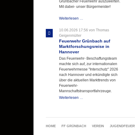
Grünbacher Feuerwehr auszuwerten.
Mit dabei- unser Bürgermeister!
Beschaffungsgruppe
Weiterlesen …
wertet
Informationen
10.06.2026 17:56
von Thomas
aus
Geigenmüller
Hannover
Feuerwehr Grünbach auf
aus
Marktforschungsreise in
Hannover
Das Feuerwehr- Beschaffungsteam
machte sich auf, zur internationalen
Feuerwehrmesse "Interschutz" 2026
nach Hannover und erkündigte sich
über die aktuellen Markttrends von
Feuerwehr-
Mannschaftstransportfahrzeuge.
Feuerwehr
Weiterlesen …
Grünbach
auf
Marktforschungsreise
in
Hannover
NAVIGATION
HOME
FF GRÜNBACH
VEREIN
JUGENDFEUE
ÜBERSPRINGEN