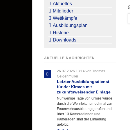
überspringen
Aktuelles
Mitglieder
Wettkämpfe
Ausbildungsplan
Historie
Downloads
AKTUELLE NACHRICHTEN
26.07.2026 13:14
von Thomas
Geigenmüller
Letzter Ausbildungsdienst
für der Kirmes mit
zukunftsweisender Einlage
Nur wenige Tage vor Kirmes wurde
durch die Wehrleitung nochmal zur
Feuerwehrausbildung gerufen und
über 13 Kameradinnen und
Kameraden sind der Einladung
gefolgt.