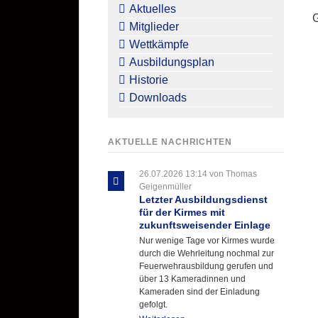
überspringen
Aktuelles
Mitglieder
Wettkämpfe
Ausbildungsplan
Historie
Downloads
AKTUELLE NACHRICHTEN
26.07.2026 13:14
von Thomas
Geigenmüller
Letzter Ausbildungsdienst
für der Kirmes mit
zukunftsweisender Einlage
Nur wenige Tage vor Kirmes wurde
durch die Wehrleitung nochmal zur
Feuerwehrausbildung gerufen und
über 13 Kameradinnen und
Kameraden sind der Einladung
gefolgt.