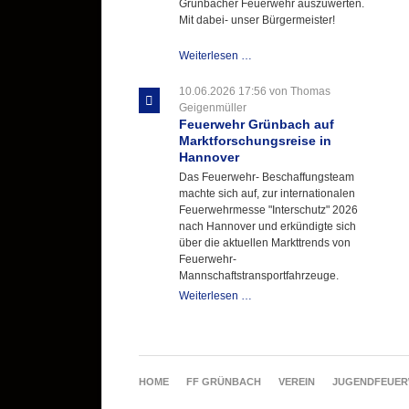
Grünbacher Feuerwehr auszuwerten.
Mit dabei- unser Bürgermeister!
Beschaffungsgruppe
Weiterlesen …
wertet
Informationen
10.06.2026 17:56
von Thomas
aus
Geigenmüller
Hannover
Feuerwehr Grünbach auf
aus
Marktforschungsreise in
Hannover
Das Feuerwehr- Beschaffungsteam
machte sich auf, zur internationalen
Feuerwehrmesse "Interschutz" 2026
nach Hannover und erkündigte sich
über die aktuellen Markttrends von
Feuerwehr-
Mannschaftstransportfahrzeuge.
Feuerwehr
Weiterlesen …
Grünbach
auf
Marktforschungsreise
in
Hannover
NAVIGATION
HOME
FF GRÜNBACH
VEREIN
JUGENDFEUE
ÜBERSPRINGEN