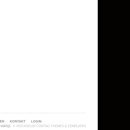
REN
KONTAKT
LOGIN
CHARS}}
ROCKSOLID CONTAO THEMES & TEMPLATES