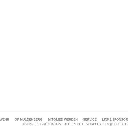
RWEHR
OF MULDENBERG
MITGLIED WERDEN
SERVICE
LINKS/SPONSO
© 2026 · FF GRÜNBACH/V. - ALLE RECHTE VORBEHALTEN {{SPECIAL