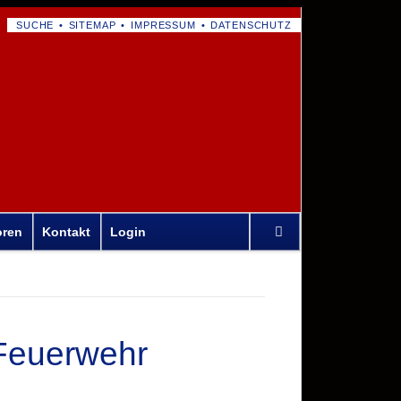
NAVIGATION
SUCHE
SITEMAP
IMPRESSUM
DATENSCHUTZ
ÜBERSPRINGEN
Navigation
oren
Kontakt
Login
überspringen
Feuerwehr