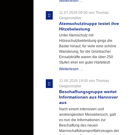
Letzter
Weiterlesen …
Ausbildungsdienst
für
11.07.2026 09:00
von Thomas
der
Geigenmüller
Kirmes
Atemschutztruppe testet ihre
mit
Hitzebelastung
zukunftsweisender
Unter Atemschutz mit
Einlage
Hitzeschutzbekleidung gings die
Bastei hinauf, für viele eine schöne
Wanderung, für die Grünbacher
Einsatzkräfte waren die über 250
Stufen eher ein guter Härtetest!
Atemschutztruppe
Weiterlesen …
testet
ihre
12.06.2026 19:00
von Thomas
Hitzebelastung
Geigenmüller
Beschaffungsgruppe wertet
Informationen aus Hannover
aus
Nach einem intensiven und
anstrengenden Messebesuch, galt
es nun die Informationen zur
Beschaffung des neuen
Mannschaftstransportfahrzeuges der