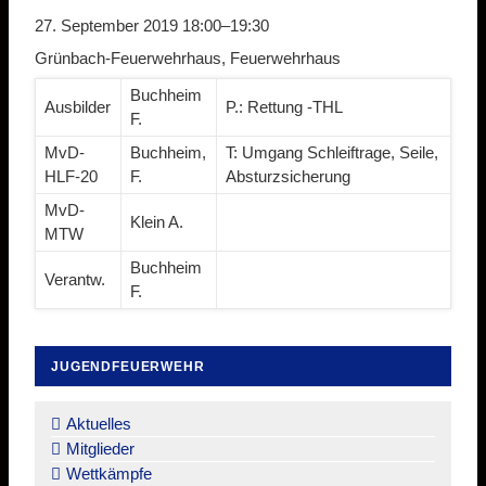
27. September 2019 18:00–19:30
Grünbach-Feuerwehrhaus, Feuerwehrhaus
Buchheim
Ausbilder
P.: Rettung -THL
F.
MvD-
Buchheim,
T: Umgang Schleiftrage, Seile,
HLF-20
F.
Absturzsicherung
MvD-
Klein A.
MTW
Buchheim
Verantw.
F.
JUGENDFEUERWEHR
Navigation
überspringen
Aktuelles
Mitglieder
Wettkämpfe