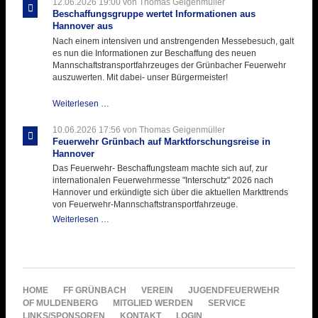
12.06.2026 19:00
von Thomas Geigenmüller
Hitzebelastung
Beschaffungsgruppe wertet Informationen aus
Hannover aus
Nach einem intensiven und anstrengenden Messebesuch, galt
es nun die Informationen zur Beschaffung des neuen
Mannschaftstransportfahrzeuges der Grünbacher Feuerwehr
auszuwerten. Mit dabei- unser Bürgermeister!
Beschaffungsgruppe
Weiterlesen …
wertet
Informationen
10.06.2026 17:56
von Thomas Geigenmüller
aus
Feuerwehr Grünbach auf Marktforschungsreise in
Hannover
Hannover
aus
Das Feuerwehr- Beschaffungsteam machte sich auf, zur
internationalen Feuerwehrmesse "Interschutz" 2026 nach
Hannover und erkündigte sich über die aktuellen Markttrends
von Feuerwehr-Mannschaftstransportfahrzeuge.
Feuerwehr
Weiterlesen …
Grünbach
auf
Marktforschungsreise
in
Hannover
NAVIGATION
HOME
FF GRÜNBACH
VEREIN
JUGENDFEUERWEHR
ÜBERSPRINGEN
OF MULDENBERG
MITGLIED WERDEN
SERVICE
LINKS/SPONSOREN
KONTAKT
LOGIN