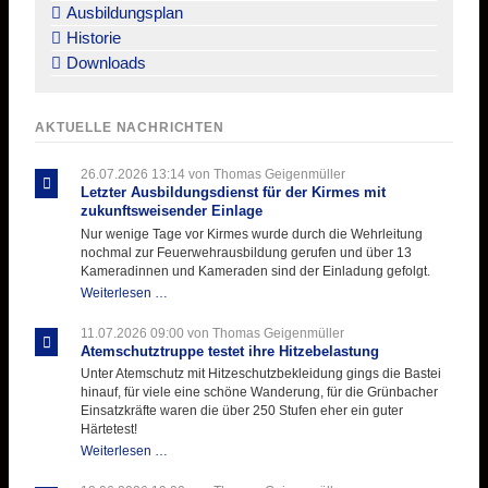
Ausbildungsplan
Historie
Downloads
AKTUELLE NACHRICHTEN
26.07.2026 13:14
von Thomas Geigenmüller
Letzter Ausbildungsdienst für der Kirmes mit
zukunftsweisender Einlage
Nur wenige Tage vor Kirmes wurde durch die Wehrleitung
nochmal zur Feuerwehrausbildung gerufen und über 13
Kameradinnen und Kameraden sind der Einladung gefolgt.
Letzter
Weiterlesen …
Ausbildungsdienst
für
11.07.2026 09:00
von Thomas Geigenmüller
der
Atemschutztruppe testet ihre Hitzebelastung
Kirmes
Unter Atemschutz mit Hitzeschutzbekleidung gings die Bastei
mit
hinauf, für viele eine schöne Wanderung, für die Grünbacher
zukunftsweisender
Einsatzkräfte waren die über 250 Stufen eher ein guter
Einlage
Härtetest!
Atemschutztruppe
Weiterlesen …
testet
ihre