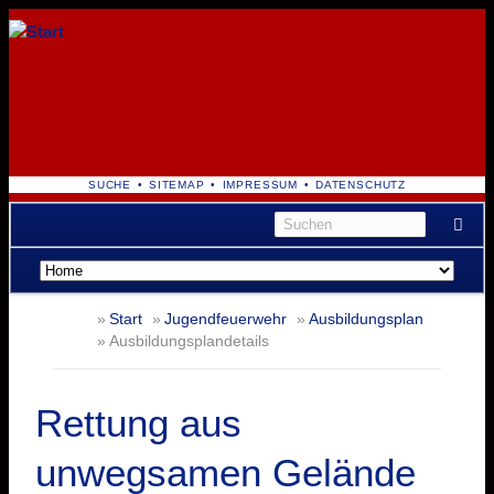
NAVIGATION
SUCHE
SITEMAP
IMPRESSUM
DATENSCHUTZ
ÜBERSPRINGEN
Navigation
überspringen
Start
Jugendfeuerwehr
Ausbildungsplan
Ausbildungsplandetails
Rettung aus
unwegsamen Gelände