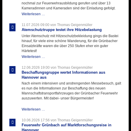
nochmal zur Feuerwehrausbildung gerufen und über 13
Kameradinnen und Kameraden sind der Einladung gefolgt.
Letzter
Weiterlesen …
Ausbildungsdienst
für
11.07.2026 09:00
von Thomas Geigenmüller
der
Atemschutztruppe testet ihre Hitzebelastung
Kirmes
Unter Atemschutz mit Hitzeschutzbekleidung gings die Bastei
mit
hinauf, für viele eine schöne Wanderung, für die Grünbacher
zukunftsweisender
Einsatzkräfte waren die über 250 Stufen eher ein guter
Einlage
Härtetest!
Atemschutztruppe
Weiterlesen …
testet
ihre
12.06.2026 19:00
von Thomas Geigenmüller
Hitzebelastung
Beschaffungsgruppe wertet Informationen aus
Hannover aus
Nach einem intensiven und anstrengenden Messebesuch, galt
es nun die Informationen zur Beschaffung des neuen
Mannschaftstransportfahrzeuges der Grünbacher Feuerwehr
auszuwerten. Mit dabei- unser Bürgermeister!
Beschaffungsgruppe
Weiterlesen …
wertet
Informationen
10.06.2026 17:56
von Thomas Geigenmüller
aus
Feuerwehr Grünbach auf Marktforschungsreise in
Hannover
Hannover