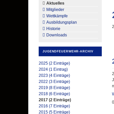
überspringen
Aktuelles
Mitglieder
Wettkämpfe
Ausbildungsplan
2
Historie
Downloads
JUGENDFEUERWEHR-ARCHIV
2025 (2 Einträge)
2024 (1 Eintrag)
2
2023 (4 Einträge)
J
2022 (3 Einträge)
n
2019 (8 Einträge)
2018 (6 Einträge)
2017 (2 Einträge)
0
2016 (7 Einträge)
2015 (5 Einträge)