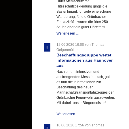
Unter Atemschutz mit
Einlage
Hitzeschutzbekleidung gings die
Bastei hinauf, für viele eine schöne
Wanderung, für die Grünbacher
Einsatzkräfte waren die über 250
Stufen eher ein guter Härtetest!
Atemschutztruppe
Weiterlesen …
testet
ihre
12.06.2026 19:00
von Thomas
Hitzebelastung
Geigenmüller
Beschaffungsgruppe wertet
Informationen aus Hannover
aus
Nach einem intensiven und
anstrengenden Messebesuch, galt
es nun die Informationen zur
Beschaffung des neuen
Mannschaftstransportfahrzeuges der
Grünbacher Feuerwehr auszuwerten.
Mit dabei- unser Bürgermeister!
Beschaffungsgruppe
Weiterlesen …
wertet
Informationen
10.06.2026 17:56
von Thomas