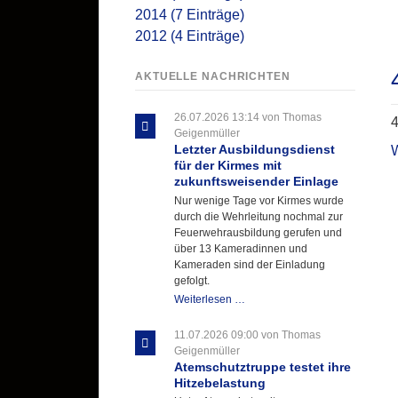
2014 (7 Einträge)
2012 (4 Einträge)
AKTUELLE NACHRICHTEN
26.07.2026 13:14
von Thomas
4
Geigenmüller
Letzter Ausbildungsdienst
für der Kirmes mit
zukunftsweisender Einlage
Nur wenige Tage vor Kirmes wurde
durch die Wehrleitung nochmal zur
Feuerwehrausbildung gerufen und
über 13 Kameradinnen und
Kameraden sind der Einladung
gefolgt.
Letzter
Weiterlesen …
Ausbildungsdienst
für
11.07.2026 09:00
von Thomas
der
Geigenmüller
Kirmes
Atemschutztruppe testet ihre
mit
Hitzebelastung
zukunftsweisender