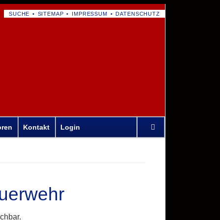
NAVIGATION
SUCHE
SITEMAP
IMPRESSUM
DATENSCHUTZ
ÜBERSPRINGEN
Navigation
oren
Kontakt
Login
überspringen
euerwehr
ichbar.