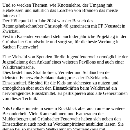
Und so wecken Themen, wie Knotenlehre, der Umgang mit
Hebekissen und natürlich das Löschen von Bränden das meiste
Interesse!
Der Höhepunkt im Jahr 2024 war der Besuch des
Rettungshubschrauber Christoph 46 gemeinsam mit FF Neustadt in
Zwickau.
Fest im Kalender verankert steht auch der jährliche Projekttag in der
Grünbacher Grundschule und sorgt so, für die beste Werbung in
Sachen Feuerwehr!
Eine Vielzahl von Spenden für die Jugendfeuerwehr ermöglichte der
Jugendleitung den Ankauf eines weiteren Pavillons und auch einer
Waldbrandtasche.
Dies besteht aus Strahlrohren, Verteiler und Schläuchen der
kleinsten Feuerwehr-Schlauchkategorie - der D-Schlauch-
Einsatzmittel. Sie sind für die Kids am sichersten zu nutzen und
ermöglichen aber auch den Einsatzkräften beim Waldbrand ein
hervorragendes Einsatzmittel. Es partizipieren also alle Generationen
von dieser Technik!
Nils Golla erinnerte in seinem Rückblick aber auch an eine weitere
Besonderheit. Viele Kameradinnen und Kameraden der
Muldenberger und Grünbacher Feuerwehr haben sich neben den
Einsatzdienst auch noch zu Wettkampfrichter ausbilden lassen. Sie
stehen bei so manchem Wettkampf im Vogtlandkreis mit