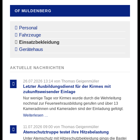
OF MULDENBERG
Navigation
überspringen
Personal
Fahrzeuge
Einsatzbekleidung
Gerätehaus
AKTUELLE NACHRICHTEN
26.07.2026 13:14
von Thomas Geigenmüller
Letzter Ausbildungsdienst für der Kirmes mit
zukunftsweisender Einlage
Nur wenige Tage vor Kirmes wurde durch die Wehrleitung
nochmal zur Feuerwehrausbildung gerufen und über 13
Kameradinnen und Kameraden sind der Einladung gefolgt.
Letzter
Weiterlesen …
Ausbildungsdienst
für
11.07.2026 09:00
von Thomas Geigenmüller
der
Atemschutztruppe testet ihre Hitzebelastung
Kirmes
Unter Atemschutz mit Hitzeschutzbekleidung gings die Bastei