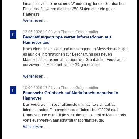
mit
hinauf, für viele eine schöne Wanderung, für die Grünbacher
zukunftsweisender
Einsatzkräfte waren die über 250 Stufen eher ein guter
Einlage
Härtetest!
Atemschutztruppe
Weiterlesen …
testet
ihre
12.06.2026 19:00
von Thomas Geigenmüller
Hitzebelastung
Beschaffungsgruppe wertet Informationen aus
Hannover aus
Nach einem intensiven und anstrengenden Messebesuch, galt
es nun die Informationen zur Beschaffung des neuen
Mannschaftstransportfahrzeuges der Grünbacher Feuerwehr
auszuwerten. Mit dabei- unser Bürgermeister!
Beschaffungsgruppe
Weiterlesen …
wertet
Informationen
10.06.2026 17:56
von Thomas Geigenmüller
aus
Feuerwehr Grünbach auf Marktforschungsreise in
Hannover
Hannover
aus
Das Feuerwehr- Beschaffungsteam machte sich auf, zur
internationalen Feuerwehrmesse "Interschutz" 2026 nach
Hannover und erkündigte sich über die aktuellen Markttrends
von Feuerwehr-Mannschaftstransportfahrzeuge.
Feuerwehr
Weiterlesen …
Grünbach
auf