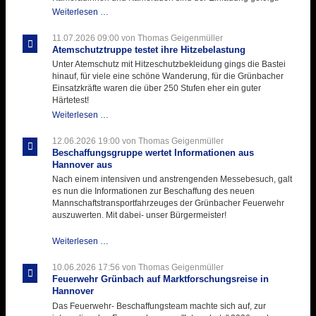
Letzter
Weiterlesen …
Ausbildungsdienst
für
11.07.2026 09:00
von Thomas Geigenmüller
der
Atemschutztruppe testet ihre Hitzebelastung
Kirmes
Unter Atemschutz mit Hitzeschutzbekleidung gings die Bastei
mit
hinauf, für viele eine schöne Wanderung, für die Grünbacher
zukunftsweisender
Einsatzkräfte waren die über 250 Stufen eher ein guter
Einlage
Härtetest!
Atemschutztruppe
Weiterlesen …
testet
ihre
12.06.2026 19:00
von Thomas Geigenmüller
Hitzebelastung
Beschaffungsgruppe wertet Informationen aus
Hannover aus
Nach einem intensiven und anstrengenden Messebesuch, galt
es nun die Informationen zur Beschaffung des neuen
Mannschaftstransportfahrzeuges der Grünbacher Feuerwehr
auszuwerten. Mit dabei- unser Bürgermeister!
Beschaffungsgruppe
Weiterlesen …
wertet
Informationen
10.06.2026 17:56
von Thomas Geigenmüller
aus
Feuerwehr Grünbach auf Marktforschungsreise in
Hannover
Hannover
aus
Das Feuerwehr- Beschaffungsteam machte sich auf, zur