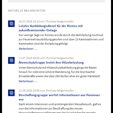
AKTUELLE NACHRICHTEN
26.07.2026 13:14
von Thomas Geigenmüller
Letzter Ausbildungsdienst für der Kirmes mit
zukunftsweisender Einlage
Nur wenige Tage vor Kirmes wurde durch die Wehrleitung nochmal
zur Feuerwehrausbildung gerufen und über 13 Kameradinnen und
Kameraden sind der Einladung gefolgt.
Letzter
Weiterlesen …
Ausbildungsdienst
für
11.07.2026 09:00
von Thomas Geigenmüller
der
Atemschutztruppe testet ihre Hitzebelastung
Kirmes
Unter Atemschutz mit Hitzeschutzbekleidung gings die Bastei
mit
hinauf, für viele eine schöne Wanderung, für die Grünbacher
zukunftsweisender
Einsatzkräfte waren die über 250 Stufen eher ein guter Härtetest!
Einlage
Atemschutztruppe
Weiterlesen …
testet
ihre
12.06.2026 19:00
von Thomas Geigenmüller
Hitzebelastung
Beschaffungsgruppe wertet Informationen aus Hannover
aus
Nach einem intensiven und anstrengenden Messebesuch, galt es
nun die Informationen zur Beschaffung des neuen
Mannschaftstransportfahrzeuges der Grünbacher Feuerwehr