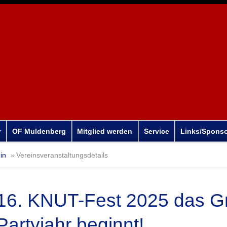
r
OF Muldenberg
Mitglied werden
Service
Links/Spons
in
Vereinsveranstaltungsdetails
16. KNUT-Fest 2025 das G
Partyjahr beginnt!