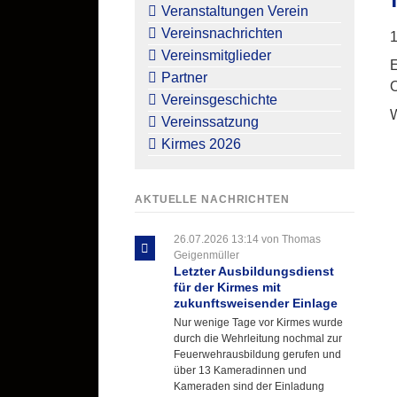
überspringen
Veranstaltungen Verein
Vereinsnachrichten
1
Vereinsmitglieder
E
Partner
O
Vereinsgeschichte
W
Vereinssatzung
Kirmes 2026
AKTUELLE NACHRICHTEN
26.07.2026 13:14
von Thomas
Geigenmüller
Letzter Ausbildungsdienst
für der Kirmes mit
zukunftsweisender Einlage
Nur wenige Tage vor Kirmes wurde
durch die Wehrleitung nochmal zur
Feuerwehrausbildung gerufen und
über 13 Kameradinnen und
Kameraden sind der Einladung