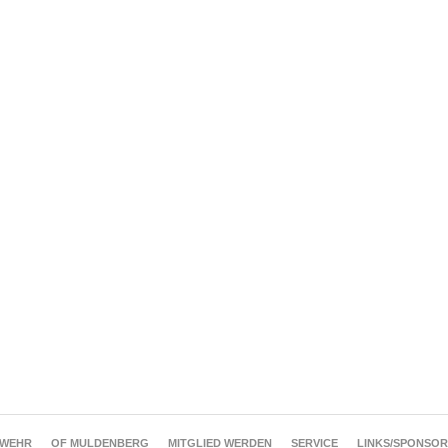
RWEHR
OF MULDENBERG
MITGLIED WERDEN
SERVICE
LINKS/SPONSO