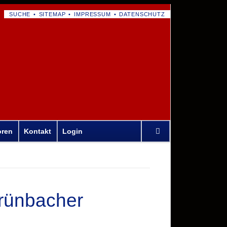
NAVIGATION
SUCHE
SITEMAP
IMPRESSUM
DATENSCHUTZ
ÜBERSPRINGEN
Navigation
oren
Kontakt
Login
überspringen
rünbacher