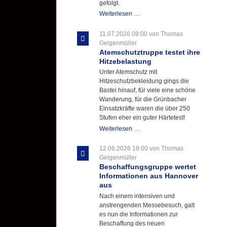
gefolgt.
Letzter
Weiterlesen …
Ausbildungsdienst
für
11.07.2026 09:00
von Thomas
der
Geigenmüller
Kirmes
Atemschutztruppe testet ihre
mit
Hitzebelastung
zukunftsweisender
Unter Atemschutz mit
Einlage
Hitzeschutzbekleidung gings die
Bastei hinauf, für viele eine schöne
Wanderung, für die Grünbacher
Einsatzkräfte waren die über 250
Stufen eher ein guter Härtetest!
Atemschutztruppe
Weiterlesen …
testet
ihre
12.06.2026 19:00
von Thomas
Hitzebelastung
Geigenmüller
Beschaffungsgruppe wertet
Informationen aus Hannover
aus
Nach einem intensiven und
anstrengenden Messebesuch, galt
es nun die Informationen zur
Beschaffung des neuen