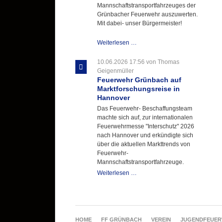
Mannschaftstransportfahrzeuges der
Grünbacher Feuerwehr auszuwerten.
Mit dabei- unser Bürgermeister!
Beschaffungsgruppe
Weiterlesen …
wertet
Informationen
10.06.2026 17:56
von Thomas
aus
Geigenmüller
Hannover
Feuerwehr Grünbach auf
aus
Marktforschungsreise in
Hannover
Das Feuerwehr- Beschaffungsteam
machte sich auf, zur internationalen
Feuerwehrmesse "Interschutz" 2026
nach Hannover und erkündigte sich
über die aktuellen Markttrends von
Feuerwehr-
Mannschaftstransportfahrzeuge.
Feuerwehr
Weiterlesen …
Grünbach
auf
Marktforschungsreise
in
Hannover
NAVIGATION
HOME
FF GRÜNBACH
VEREIN
JUGENDFEUE