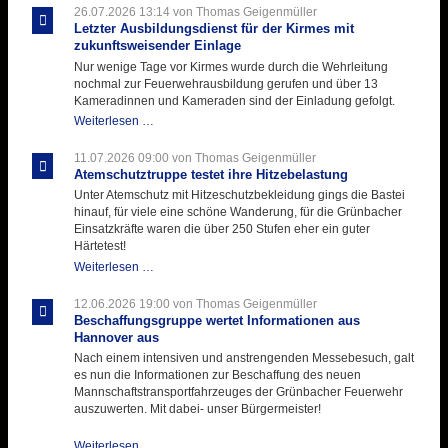
26.07.2026 13:14
von Thomas Geigenmüller
Letzter Ausbildungsdienst für der Kirmes mit
zukunftsweisender Einlage
Nur wenige Tage vor Kirmes wurde durch die Wehrleitung
nochmal zur Feuerwehrausbildung gerufen und über 13
Kameradinnen und Kameraden sind der Einladung gefolgt.
Letzter
Weiterlesen …
Ausbildungsdienst
für
11.07.2026 09:00
von Thomas Geigenmüller
der
Atemschutztruppe testet ihre Hitzebelastung
Kirmes
Unter Atemschutz mit Hitzeschutzbekleidung gings die Bastei
mit
hinauf, für viele eine schöne Wanderung, für die Grünbacher
zukunftsweisender
Einsatzkräfte waren die über 250 Stufen eher ein guter
Einlage
Härtetest!
Atemschutztruppe
Weiterlesen …
testet
ihre
12.06.2026 19:00
von Thomas Geigenmüller
Hitzebelastung
Beschaffungsgruppe wertet Informationen aus
Hannover aus
Nach einem intensiven und anstrengenden Messebesuch, galt
es nun die Informationen zur Beschaffung des neuen
Mannschaftstransportfahrzeuges der Grünbacher Feuerwehr
auszuwerten. Mit dabei- unser Bürgermeister!
Beschaffungsgruppe
Weiterlesen …