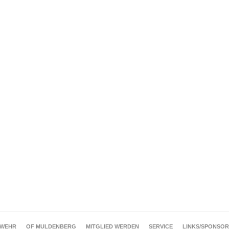
RWEHR
OF MULDENBERG
MITGLIED WERDEN
SERVICE
LINKS/SPONSO