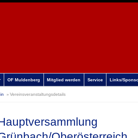
r
OF Muldenberg
Mitglied werden
Service
Links/Spons
in
Vereinsveranstaltungsdetails
Hauptversammlung
Grünbach/Oberösterreich