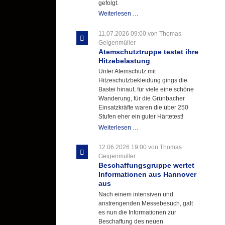
gefolgt.
Letzter
Weiterlesen …
Ausbildungsdienst
für
11.07.2026 09:00
von Thomas
der
Geigenmüller
Kirmes
Atemschutztruppe testet ihre
mit
Hitzebelastung
zukunftsweisender
Unter Atemschutz mit
Einlage
Hitzeschutzbekleidung gings die
Bastei hinauf, für viele eine schöne
Wanderung, für die Grünbacher
Einsatzkräfte waren die über 250
Stufen eher ein guter Härtetest!
Atemschutztruppe
Weiterlesen …
testet
ihre
12.06.2026 19:00
von Thomas
Hitzebelastung
Geigenmüller
Beschaffungsgruppe wertet
Informationen aus Hannover
aus
Nach einem intensiven und
anstrengenden Messebesuch, galt
es nun die Informationen zur
Beschaffung des neuen