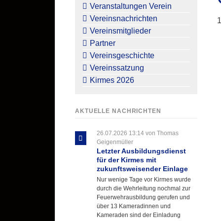
überspringen
Veranstaltungen Verein
Vereinsnachrichten
1
Vereinsmitglieder
Partner
Vereinsgeschichte
Vereinssatzung
Kirmes 2026
AKTUELLE NACHRICHTEN
26.07.2026 13:14
von Thomas
Geigenmüller
Letzter Ausbildungsdienst
für der Kirmes mit
zukunftsweisender Einlage
Nur wenige Tage vor Kirmes wurde
durch die Wehrleitung nochmal zur
Feuerwehrausbildung gerufen und
über 13 Kameradinnen und
Kameraden sind der Einladung