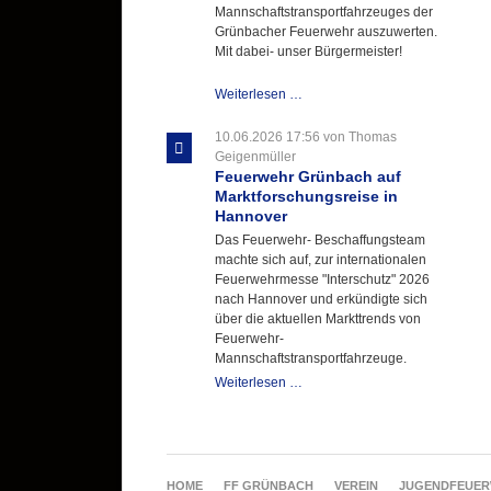
Mannschaftstransportfahrzeuges der
Grünbacher Feuerwehr auszuwerten.
Mit dabei- unser Bürgermeister!
Beschaffungsgruppe
Weiterlesen …
wertet
Informationen
10.06.2026 17:56
von Thomas
aus
Geigenmüller
Hannover
Feuerwehr Grünbach auf
aus
Marktforschungsreise in
Hannover
Das Feuerwehr- Beschaffungsteam
machte sich auf, zur internationalen
Feuerwehrmesse "Interschutz" 2026
nach Hannover und erkündigte sich
über die aktuellen Markttrends von
Feuerwehr-
Mannschaftstransportfahrzeuge.
Feuerwehr
Weiterlesen …
Grünbach
auf
Marktforschungsreise
in
Hannover
NAVIGATION
HOME
FF GRÜNBACH
VEREIN
JUGENDFEUE