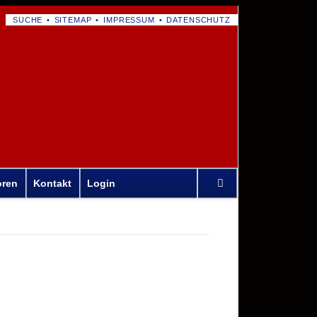
NAVIGATION
SUCHE
SITEMAP
IMPRESSUM
DATENSCHUTZ
ÜBERSPRINGEN
Navigation
oren
Kontakt
Login
überspringen