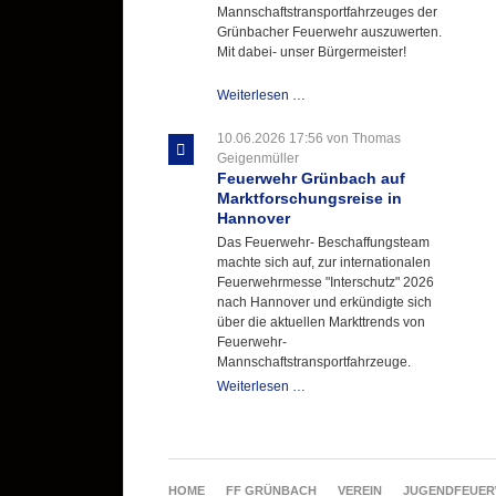
Mannschaftstransportfahrzeuges der
Grünbacher Feuerwehr auszuwerten.
Mit dabei- unser Bürgermeister!
Beschaffungsgruppe
Weiterlesen …
wertet
Informationen
10.06.2026 17:56
von Thomas
aus
Geigenmüller
Hannover
Feuerwehr Grünbach auf
aus
Marktforschungsreise in
Hannover
Das Feuerwehr- Beschaffungsteam
machte sich auf, zur internationalen
Feuerwehrmesse "Interschutz" 2026
nach Hannover und erkündigte sich
über die aktuellen Markttrends von
Feuerwehr-
Mannschaftstransportfahrzeuge.
Feuerwehr
Weiterlesen …
Grünbach
auf
Marktforschungsreise
in
Hannover
NAVIGATION
HOME
FF GRÜNBACH
VEREIN
JUGENDFEUE