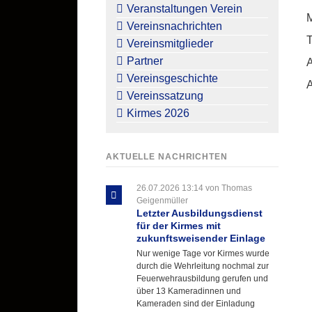
überspringen
Veranstaltungen Verein
M
Vereinsnachrichten
T
Vereinsmitglieder
Partner
Vereinsgeschichte
A
Vereinssatzung
Kirmes 2026
AKTUELLE NACHRICHTEN
26.07.2026 13:14
von Thomas
Geigenmüller
Letzter Ausbildungsdienst
für der Kirmes mit
zukunftsweisender Einlage
Nur wenige Tage vor Kirmes wurde
durch die Wehrleitung nochmal zur
Feuerwehrausbildung gerufen und
über 13 Kameradinnen und
Kameraden sind der Einladung