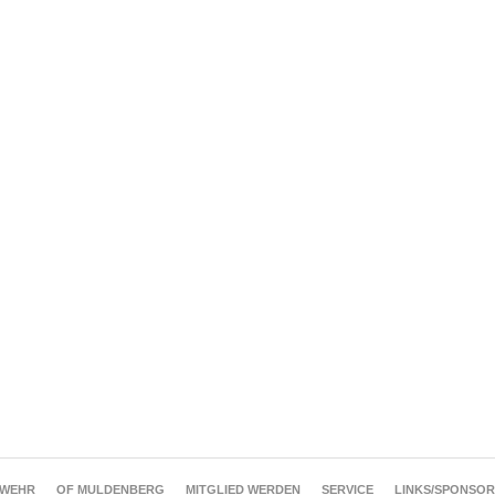
RWEHR
OF MULDENBERG
MITGLIED WERDEN
SERVICE
LINKS/SPONSO