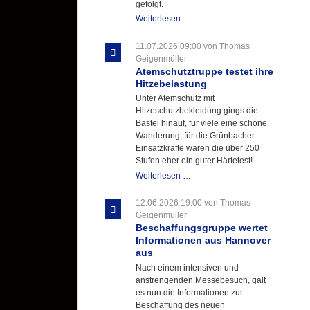
gefolgt.
Letzter
Weiterlesen …
Ausbildungsdienst
für
11.07.2026 09:00
von Thomas
der
Geigenmüller
Kirmes
Atemschutztruppe testet ihre
mit
Hitzebelastung
zukunftsweisender
Unter Atemschutz mit
Einlage
Hitzeschutzbekleidung gings die
Bastei hinauf, für viele eine schöne
Wanderung, für die Grünbacher
Einsatzkräfte waren die über 250
Stufen eher ein guter Härtetest!
Atemschutztruppe
Weiterlesen …
testet
ihre
12.06.2026 19:00
von Thomas
Hitzebelastung
Geigenmüller
Beschaffungsgruppe wertet
Informationen aus Hannover
aus
Nach einem intensiven und
anstrengenden Messebesuch, galt
es nun die Informationen zur
Beschaffung des neuen