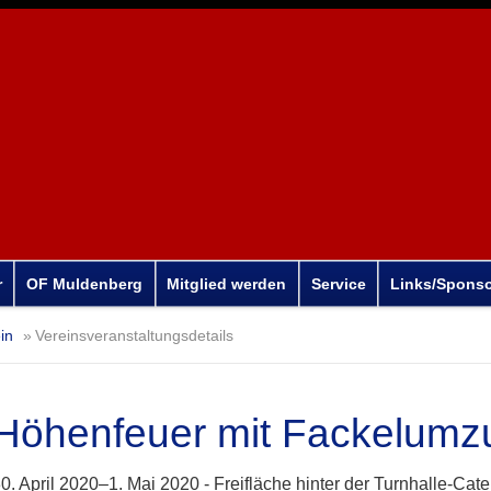
r
OF Muldenberg
Mitglied werden
Service
Links/Spons
in
Vereinsveranstaltungsdetails
Höhenfeuer mit Fackelumz
0. April 2020–1. Mai 2020 -
Freifläche hinter der Turnhalle-Cat