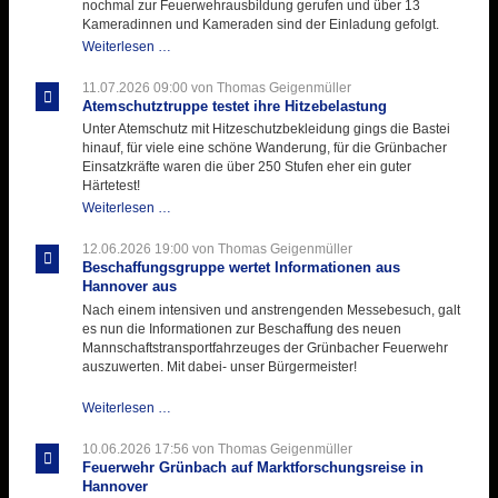
nochmal zur Feuerwehrausbildung gerufen und über 13
Kameradinnen und Kameraden sind der Einladung gefolgt.
Letzter
Weiterlesen …
Ausbildungsdienst
für
11.07.2026 09:00
von Thomas Geigenmüller
der
Atemschutztruppe testet ihre Hitzebelastung
Kirmes
Unter Atemschutz mit Hitzeschutzbekleidung gings die Bastei
mit
hinauf, für viele eine schöne Wanderung, für die Grünbacher
zukunftsweisender
Einsatzkräfte waren die über 250 Stufen eher ein guter
Einlage
Härtetest!
Atemschutztruppe
Weiterlesen …
testet
ihre
12.06.2026 19:00
von Thomas Geigenmüller
Hitzebelastung
Beschaffungsgruppe wertet Informationen aus
Hannover aus
Nach einem intensiven und anstrengenden Messebesuch, galt
es nun die Informationen zur Beschaffung des neuen
Mannschaftstransportfahrzeuges der Grünbacher Feuerwehr
auszuwerten. Mit dabei- unser Bürgermeister!
Beschaffungsgruppe
Weiterlesen …
wertet
Informationen
10.06.2026 17:56
von Thomas Geigenmüller
aus
Feuerwehr Grünbach auf Marktforschungsreise in
Hannover
Hannover