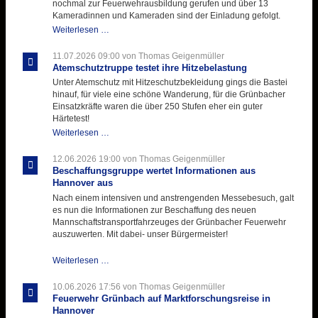
nochmal zur Feuerwehrausbildung gerufen und über 13
Kameradinnen und Kameraden sind der Einladung gefolgt.
Letzter
Weiterlesen …
Ausbildungsdienst
für
11.07.2026 09:00
von Thomas Geigenmüller
der
Atemschutztruppe testet ihre Hitzebelastung
Kirmes
Unter Atemschutz mit Hitzeschutzbekleidung gings die Bastei
mit
hinauf, für viele eine schöne Wanderung, für die Grünbacher
zukunftsweisender
Einsatzkräfte waren die über 250 Stufen eher ein guter
Einlage
Härtetest!
Atemschutztruppe
Weiterlesen …
testet
ihre
12.06.2026 19:00
von Thomas Geigenmüller
Hitzebelastung
Beschaffungsgruppe wertet Informationen aus
Hannover aus
Nach einem intensiven und anstrengenden Messebesuch, galt
es nun die Informationen zur Beschaffung des neuen
Mannschaftstransportfahrzeuges der Grünbacher Feuerwehr
auszuwerten. Mit dabei- unser Bürgermeister!
Beschaffungsgruppe
Weiterlesen …
wertet
Informationen
10.06.2026 17:56
von Thomas Geigenmüller
aus
Feuerwehr Grünbach auf Marktforschungsreise in
Hannover
Hannover