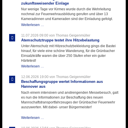
zukunftsweisender Einlage
Nur wenige Tage vor Kirmes wurde durch die Wehrleitung
nochmal zur Feuerwehrausbildung gerufen und über 13
Kameradinnen und Kameraden sind der Einladung gefolgt.
Letzter
Weiterlesen …
Ausbildungsdienst
für
11.07.2026 09:00
von Thomas Geigenmüller
der
Atemschutztruppe testet ihre Hitzebelastung
Kirmes
Unter Atemschutz mit Hitzeschutzbekleidung gings die Bastei
mit
hinauf, für viele eine schöne Wanderung, für die Grünbacher
zukunftsweisender
Einsatzkräfte waren die über 250 Stufen eher ein guter
Einlage
Härtetest!
Atemschutztruppe
Weiterlesen …
testet
ihre
12.06.2026 19:00
von Thomas Geigenmüller
Hitzebelastung
Beschaffungsgruppe wertet Informationen aus
Hannover aus
Nach einem intensiven und anstrengenden Messebesuch, galt
es nun die Informationen zur Beschaffung des neuen
Mannschaftstransportfahrzeuges der Grünbacher Feuerwehr
auszuwerten. Mit dabei- unser Bürgermeister!
Beschaffungsgruppe
Weiterlesen …
wertet
Informationen