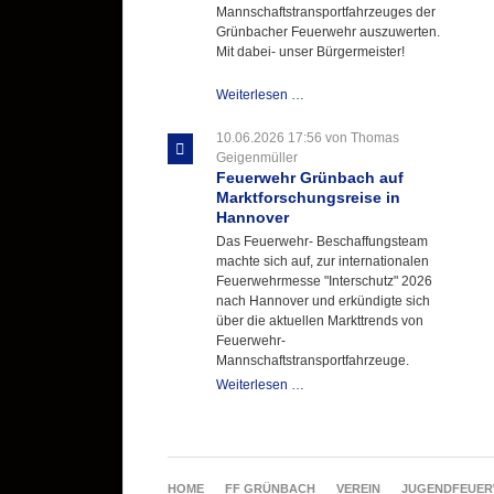
Mannschaftstransportfahrzeuges der
Grünbacher Feuerwehr auszuwerten.
Mit dabei- unser Bürgermeister!
Beschaffungsgruppe
Weiterlesen …
wertet
Informationen
10.06.2026 17:56
von Thomas
aus
Geigenmüller
Hannover
Feuerwehr Grünbach auf
aus
Marktforschungsreise in
Hannover
Das Feuerwehr- Beschaffungsteam
machte sich auf, zur internationalen
Feuerwehrmesse "Interschutz" 2026
nach Hannover und erkündigte sich
über die aktuellen Markttrends von
Feuerwehr-
Mannschaftstransportfahrzeuge.
Feuerwehr
Weiterlesen …
Grünbach
auf
Marktforschungsreise
in
Hannover
NAVIGATION
HOME
FF GRÜNBACH
VEREIN
JUGENDFEUE