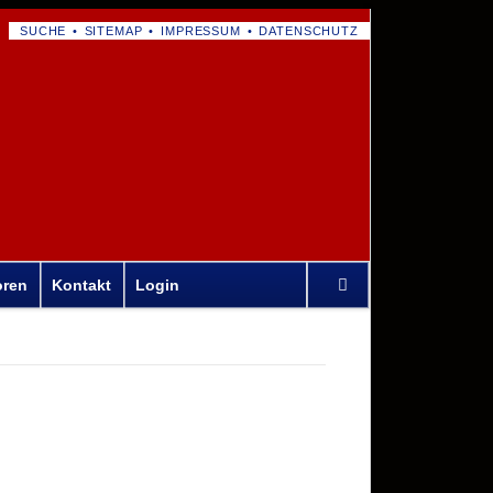
NAVIGATION
SUCHE
SITEMAP
IMPRESSUM
DATENSCHUTZ
ÜBERSPRINGEN
Navigation
oren
Kontakt
Login
überspringen