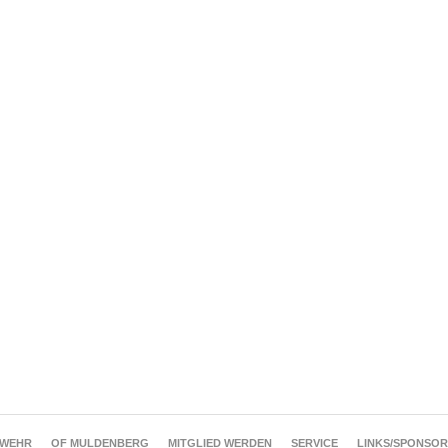
RWEHR
OF MULDENBERG
MITGLIED WERDEN
SERVICE
LINKS/SPONSO