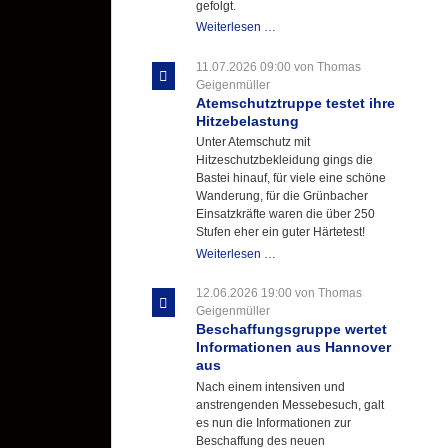
gefolgt.
Letzter
Weiterlesen …
Ausbildungsdienst
für
11.07.2026 09:00
von Thomas
der
Geigenmüller
Kirmes
Atemschutztruppe testet ihre
mit
Hitzebelastung
zukunftsweisender
Unter Atemschutz mit
Einlage
Hitzeschutzbekleidung gings die
Bastei hinauf, für viele eine schöne
Wanderung, für die Grünbacher
Einsatzkräfte waren die über 250
Stufen eher ein guter Härtetest!
Atemschutztruppe
Weiterlesen …
testet
ihre
12.06.2026 19:00
von Thomas
Hitzebelastung
Geigenmüller
Beschaffungsgruppe wertet
Informationen aus Hannover
aus
Nach einem intensiven und
anstrengenden Messebesuch, galt
es nun die Informationen zur
Beschaffung des neuen