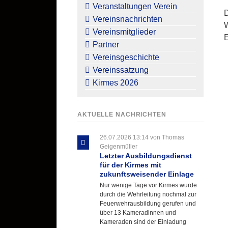
überspringen
Veranstaltungen Verein
D
Vereinsnachrichten
W
Vereinsmitglieder
Partner
Vereinsgeschichte
Vereinssatzung
Kirmes 2026
AKTUELLE NACHRICHTEN
26.07.2026 13:14
von Thomas
Geigenmüller
Letzter Ausbildungsdienst
für der Kirmes mit
zukunftsweisender Einlage
Nur wenige Tage vor Kirmes wurde
durch die Wehrleitung nochmal zur
Feuerwehrausbildung gerufen und
über 13 Kameradinnen und
Kameraden sind der Einladung