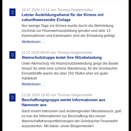
26.07.2026 13:14
von Thomas Geigenmüller
Letzter Ausbildungsdienst für der Kirmes mit
zukunftsweisender Einlage
Nur wenige Tage vor Kirmes wurde durch die Wehrleitung
nochmal zur Feuerwehrausbildung gerufen und über 13
Kameradinnen und Kameraden sind der Einladung gefolgt.
Letzter
Weiterlesen …
Ausbildungsdienst
für
11.07.2026 09:00
von Thomas Geigenmüller
der
Atemschutztruppe testet ihre Hitzebelastung
Kirmes
Unter Atemschutz mit Hitzeschutzbekleidung gings die Bastei
mit
hinauf, für viele eine schöne Wanderung, für die Grünbacher
zukunftsweisender
Einsatzkräfte waren die über 250 Stufen eher ein guter
Einlage
Härtetest!
Atemschutztruppe
Weiterlesen …
testet
ihre
12.06.2026 19:00
von Thomas Geigenmüller
Hitzebelastung
Beschaffungsgruppe wertet Informationen aus
Hannover aus
Nach einem intensiven und anstrengenden Messebesuch, galt
es nun die Informationen zur Beschaffung des neuen
Mannschaftstransportfahrzeuges der Grünbacher Feuerwehr
auszuwerten. Mit dabei- unser Bürgermeister!