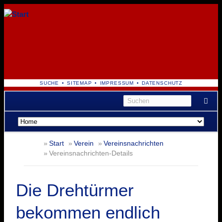
NAVIGATION
SUCHE
SITEMAP
IMPRESSUM
DATENSCHUTZ
ÜBERSPRINGEN
Navigation
überspringen
Start
Verein
Vereinsnachrichten
Vereinsnachrichten-Details
Die Drehtürmer
bekommen endlich