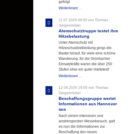
gefolgt.
Letzter
Weiterlesen …
Ausbildungsdienst
für
11.07.2026 09:00
von Thomas
der
Geigenmüller
Kirmes
Atemschutztruppe testet ihre
mit
Hitzebelastung
zukunftsweisender
Unter Atemschutz mit
Einlage
Hitzeschutzbekleidung gings die
Bastei hinauf, für viele eine schöne
Wanderung, für die Grünbacher
Einsatzkräfte waren die über 250
Stufen eher ein guter Härtetest!
Atemschutztruppe
Weiterlesen …
testet
ihre
12.06.2026 19:00
von Thomas
Hitzebelastung
Geigenmüller
Beschaffungsgruppe wertet
Informationen aus Hannover
aus
Nach einem intensiven und
anstrengenden Messebesuch, galt
es nun die Informationen zur
Beschaffung des neuen