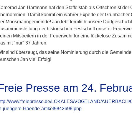
amerad Jan Hartmann hat den Staffelstab als Ortschronist de
bernommen! Damit kommt ein wahrer Experte der Grünbacher Ge
er Moosmanngemeinde! Jan lebt förmlich unsere Dorfgeschichte
usammenstellung der historischen Festschrift unserer Feuerweh
einen Mitstreitern in der Feuerwehr für eine lückelose Zusam
as mit "nur" 37 Jahren.
ir sind überzeugt, das seine Nominierung durch die Gemeinde e
ünschen Jan viel Erfolg!
Freie Presse am 24. Febru
http://www.freiepresse.de/LOKALES/VOGTLAND/AUERBACH/Grue
n-juengere-Haende-artikel9842698.php