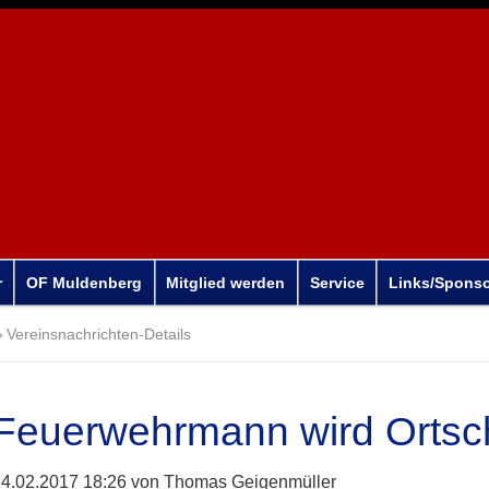
r
OF Muldenberg
Mitglied werden
Service
Links/Spons
Vereinsnachrichten-Details
Feuerwehrmann wird Ortsch
4.02.2017 18:26
von Thomas Geigenmüller