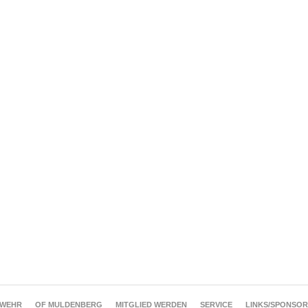
RWEHR
OF MULDENBERG
MITGLIED WERDEN
SERVICE
LINKS/SPONSO