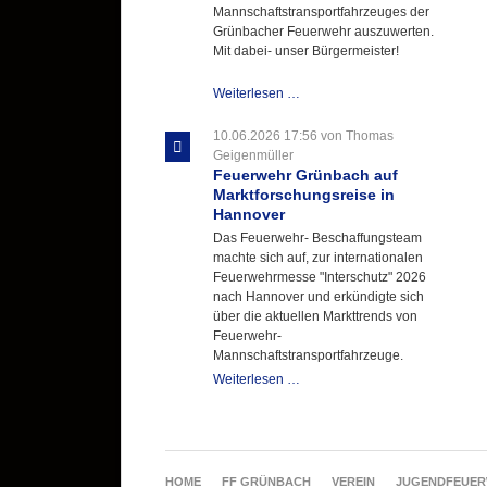
Mannschaftstransportfahrzeuges der
Grünbacher Feuerwehr auszuwerten.
Mit dabei- unser Bürgermeister!
Beschaffungsgruppe
Weiterlesen …
wertet
Informationen
10.06.2026 17:56
von Thomas
aus
Geigenmüller
Hannover
Feuerwehr Grünbach auf
aus
Marktforschungsreise in
Hannover
Das Feuerwehr- Beschaffungsteam
machte sich auf, zur internationalen
Feuerwehrmesse "Interschutz" 2026
nach Hannover und erkündigte sich
über die aktuellen Markttrends von
Feuerwehr-
Mannschaftstransportfahrzeuge.
Feuerwehr
Weiterlesen …
Grünbach
auf
Marktforschungsreise
in
Hannover
NAVIGATION
HOME
FF GRÜNBACH
VEREIN
JUGENDFEUE