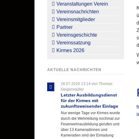
überspringen
Veranstaltungen Verein
K
Vereinsnachrichten
ü
Vereinsmitglieder
d
Partner
Z
Vereinsgeschichte
s
Vereinssatzung
d
Kirmes 2026
W
w
AKTUELLE NACHRICHTEN
26.07.2026 13:14
von Thomas
Geigenmüller
Letzter Ausbildungsdienst
für der Kirmes mit
zukunftsweisender Einlage
Nur wenige Tage vor Kirmes wurde
i
durch die Wehrleitung nochmal zur
Feuerwehrausbildung gerufen und
über 13 Kameradinnen und
Kameraden sind der Einladung