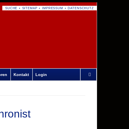
NAVIGATION
SUCHE
SITEMAP
IMPRESSUM
DATENSCHUTZ
ÜBERSPRINGEN
Navigation
oren
Kontakt
Login
überspringen
ronist