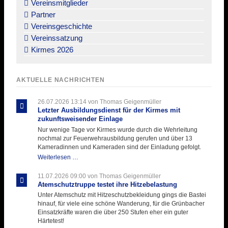
Vereinsmitglieder
Partner
Vereinsgeschichte
Vereinssatzung
Kirmes 2026
AKTUELLE NACHRICHTEN
26.07.2026 13:14
von Thomas Geigenmüller
Letzter Ausbildungsdienst für der Kirmes mit
zukunftsweisender Einlage
Nur wenige Tage vor Kirmes wurde durch die Wehrleitung
nochmal zur Feuerwehrausbildung gerufen und über 13
Kameradinnen und Kameraden sind der Einladung gefolgt.
Letzter
Weiterlesen …
Ausbildungsdienst
für
11.07.2026 09:00
von Thomas Geigenmüller
der
Atemschutztruppe testet ihre Hitzebelastung
Kirmes
Unter Atemschutz mit Hitzeschutzbekleidung gings die Bastei
mit
hinauf, für viele eine schöne Wanderung, für die Grünbacher
zukunftsweisender
Einsatzkräfte waren die über 250 Stufen eher ein guter
Einlage
Härtetest!