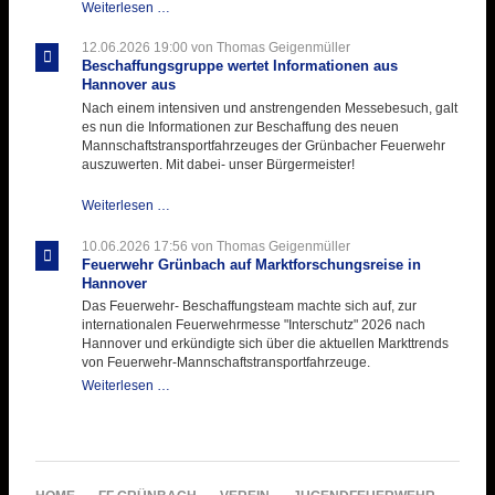
Atemschutztruppe
Weiterlesen …
testet
ihre
12.06.2026 19:00
von Thomas Geigenmüller
Hitzebelastung
Beschaffungsgruppe wertet Informationen aus
Hannover aus
Nach einem intensiven und anstrengenden Messebesuch, galt
es nun die Informationen zur Beschaffung des neuen
Mannschaftstransportfahrzeuges der Grünbacher Feuerwehr
auszuwerten. Mit dabei- unser Bürgermeister!
Beschaffungsgruppe
Weiterlesen …
wertet
Informationen
10.06.2026 17:56
von Thomas Geigenmüller
aus
Feuerwehr Grünbach auf Marktforschungsreise in
Hannover
Hannover
aus
Das Feuerwehr- Beschaffungsteam machte sich auf, zur
internationalen Feuerwehrmesse "Interschutz" 2026 nach
Hannover und erkündigte sich über die aktuellen Markttrends
von Feuerwehr-Mannschaftstransportfahrzeuge.
Feuerwehr
Weiterlesen …
Grünbach
auf
Marktforschungsreise
in
Hannover
NAVIGATION