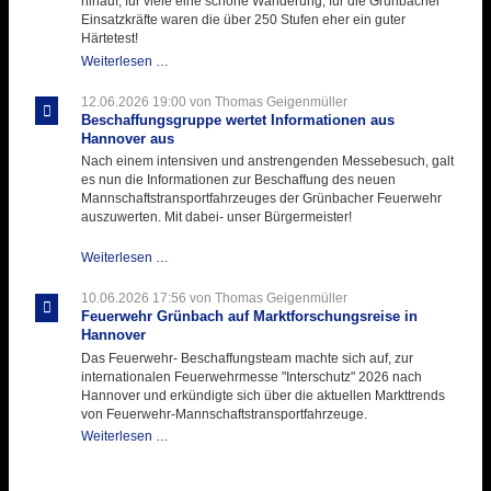
hinauf, für viele eine schöne Wanderung, für die Grünbacher
zukunftsweisender
Einsatzkräfte waren die über 250 Stufen eher ein guter
Einlage
Härtetest!
Atemschutztruppe
Weiterlesen …
testet
ihre
12.06.2026 19:00
von Thomas Geigenmüller
Hitzebelastung
Beschaffungsgruppe wertet Informationen aus
Hannover aus
Nach einem intensiven und anstrengenden Messebesuch, galt
es nun die Informationen zur Beschaffung des neuen
Mannschaftstransportfahrzeuges der Grünbacher Feuerwehr
auszuwerten. Mit dabei- unser Bürgermeister!
Beschaffungsgruppe
Weiterlesen …
wertet
Informationen
10.06.2026 17:56
von Thomas Geigenmüller
aus
Feuerwehr Grünbach auf Marktforschungsreise in
Hannover
Hannover
aus
Das Feuerwehr- Beschaffungsteam machte sich auf, zur
internationalen Feuerwehrmesse "Interschutz" 2026 nach
Hannover und erkündigte sich über die aktuellen Markttrends
von Feuerwehr-Mannschaftstransportfahrzeuge.
Feuerwehr
Weiterlesen …
Grünbach
auf
Marktforschungsreise