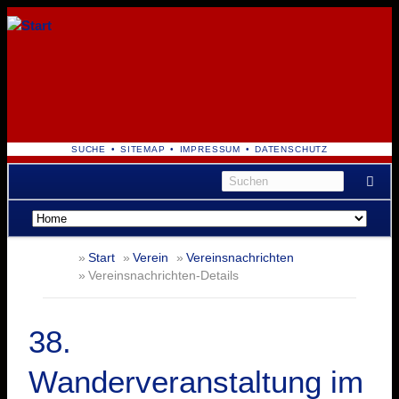
NAVIGATION
SUCHE
SITEMAP
IMPRESSUM
DATENSCHUTZ
ÜBERSPRINGEN
Navigation
überspringen
Start
Verein
Vereinsnachrichten
Vereinsnachrichten-Details
38.
Wanderveranstaltung im