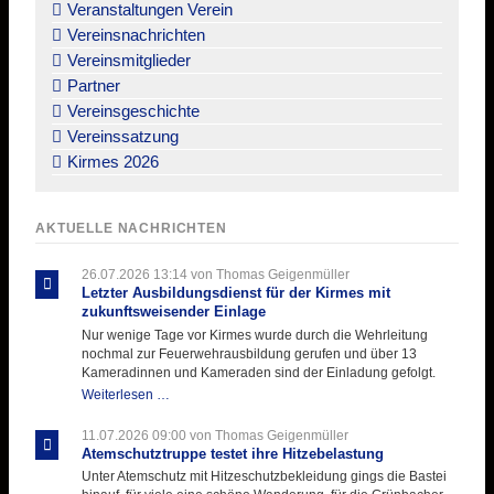
überspringen
Veranstaltungen Verein
Vereinsnachrichten
Vereinsmitglieder
Partner
Vereinsgeschichte
Vereinssatzung
Kirmes 2026
AKTUELLE NACHRICHTEN
26.07.2026 13:14
von Thomas Geigenmüller
Letzter Ausbildungsdienst für der Kirmes mit
zukunftsweisender Einlage
Nur wenige Tage vor Kirmes wurde durch die Wehrleitung
nochmal zur Feuerwehrausbildung gerufen und über 13
Kameradinnen und Kameraden sind der Einladung gefolgt.
Letzter
Weiterlesen …
Ausbildungsdienst
für
11.07.2026 09:00
von Thomas Geigenmüller
der
Atemschutztruppe testet ihre Hitzebelastung
Kirmes
Unter Atemschutz mit Hitzeschutzbekleidung gings die Bastei
mit