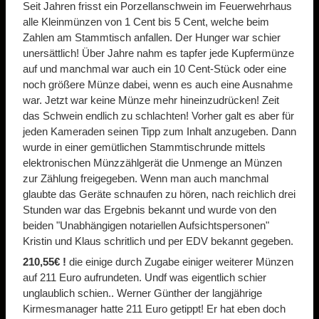
Seit Jahren frisst ein Porzellanschwein im Feuerwehrhaus
alle Kleinmünzen von 1 Cent bis 5 Cent, welche beim
Zahlen am Stammtisch anfallen. Der Hunger war schier
unersättlich! Über Jahre nahm es tapfer jede Kupfermünze
auf und manchmal war auch ein 10 Cent-Stück oder eine
noch größere Münze dabei, wenn es auch eine Ausnahme
war. Jetzt war keine Münze mehr hineinzudrücken! Zeit
das Schwein endlich zu schlachten! Vorher galt es aber für
jeden Kameraden seinen Tipp zum Inhalt anzugeben. Dann
wurde in einer gemütlichen Stammtischrunde mittels
elektronischen Münzzählgerät die Unmenge an Münzen
zur Zählung freigegeben. Wenn man auch manchmal
glaubte das Geräte schnaufen zu hören, nach reichlich drei
Stunden war das Ergebnis bekannt und wurde von den
beiden "Unabhängigen notariellen Aufsichtspersonen"
Kristin und Klaus schritlich und per EDV bekannt gegeben.
210,55€ !
die einige durch Zugabe einiger weiterer Münzen
auf 211 Euro aufrundeten. Undf was eigentlich schier
unglaublich schien.. Werner Günther der langjährige
Kirmesmanager hatte 211 Euro getippt! Er hat eben doch