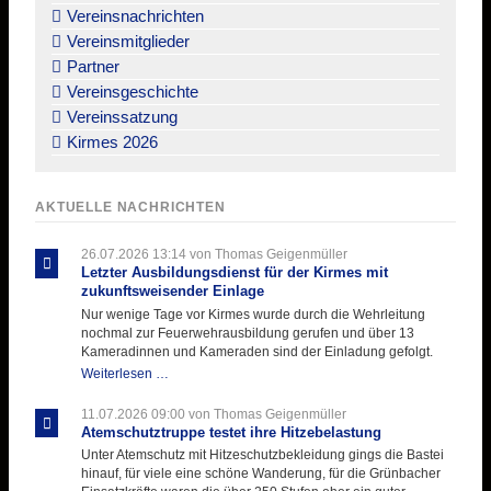
Vereinsnachrichten
Vereinsmitglieder
Partner
Vereinsgeschichte
Vereinssatzung
Kirmes 2026
AKTUELLE NACHRICHTEN
26.07.2026 13:14
von Thomas Geigenmüller
Letzter Ausbildungsdienst für der Kirmes mit
zukunftsweisender Einlage
Nur wenige Tage vor Kirmes wurde durch die Wehrleitung
nochmal zur Feuerwehrausbildung gerufen und über 13
Kameradinnen und Kameraden sind der Einladung gefolgt.
Letzter
Weiterlesen …
Ausbildungsdienst
für
11.07.2026 09:00
von Thomas Geigenmüller
der
Atemschutztruppe testet ihre Hitzebelastung
Kirmes
Unter Atemschutz mit Hitzeschutzbekleidung gings die Bastei
mit
hinauf, für viele eine schöne Wanderung, für die Grünbacher
zukunftsweisender