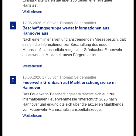
Einsatzkräfte waren die über 250 Stufen eher ein guter
Einlage
Härtetest!
Atemschutztruppe
Weiterlesen …
testet
ihre
12.06.2026 19:00
von Thomas Geigenmüller
Hitzebelastung
Beschaffungsgruppe wertet Informationen aus
Hannover aus
Nach einem intensiven und anstrengenden Messebesuch, galt
es nun die Informationen zur Beschaffung des neuen
Mannschaftstransportfahrzeuges der Grünbacher Feuerwehr
auszuwerten. Mit dabei- unser Bürgermeister!
Beschaffungsgruppe
Weiterlesen …
wertet
Informationen
10.06.2026 17:56
von Thomas Geigenmüller
aus
Feuerwehr Grünbach auf Marktforschungsreise in
Hannover
Hannover
aus
Das Feuerwehr- Beschaffungsteam machte sich auf, zur
internationalen Feuerwehrmesse "Interschutz" 2026 nach
Hannover und erkündigte sich über die aktuellen Markttrends
von Feuerwehr-Mannschaftstransportfahrzeuge.
Feuerwehr
Weiterlesen …
Grünbach
auf
Marktforschungsreise
in