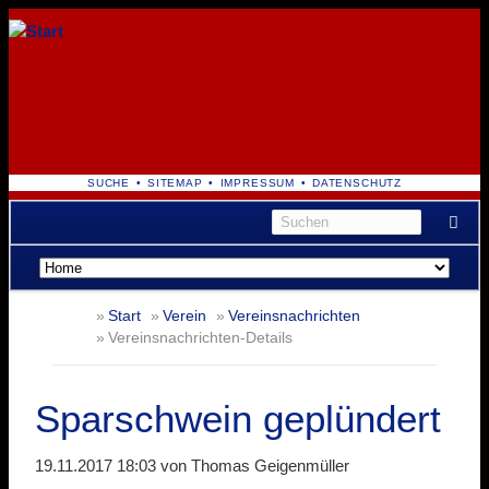
NAVIGATION
SUCHE
SITEMAP
IMPRESSUM
DATENSCHUTZ
ÜBERSPRINGEN
Navigation
überspringen
Start
Verein
Vereinsnachrichten
Vereinsnachrichten-Details
Sparschwein geplündert
19.11.2017 18:03
von Thomas Geigenmüller