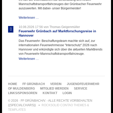
Mannschaftstransportfahrzeuges der Grünbacher Feuerwehr
auszuwerten. Mit dabei- unser Bürgermeister!
Beschaffungsgruppe
Weiterlesen …
wertet
Informationen
10.06.2026 17:56
von Thomas Geigenmüller
aus
Feuerwehr Grünbach auf Marktforschungsreise in
Hannover
Hannover
aus
Das Feuerwehr- Beschaffungsteam machte sich auf, zur
internationalen Feuerwehrmesse "Interschutz" 2026 nach
Hannover und erkündigte sich über die aktuellen Markttrends
von Feuerwehr-Mannschaftstransportfahrzeuge.
Feuerwehr
Weiterlesen …
Grünbach
auf
Marktforschungsreise
in
Hannover
NAVIGATION
HOME
FF GRÜNBACH
VEREIN
JUGENDFEUERWEHR
ÜBERSPRINGEN
OF MULDENBERG
MITGLIED WERDEN
SERVICE
LINKS/SPONSOREN
KONTAKT
LOGIN
© 2026 · FF GRÜNBACH/V. - ALLE RECHTE VORBEHALTEN
{{SPECIALCHARS}}
ROCKSOLID CONTAO THEMES &
TEMPLATES