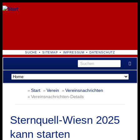
NAVIGATION
SUCHE
SITEMAP
IMPRESSUM
DATENSCHUTZ
ÜBERSPRINGEN
Navigation
überspringen
Start
Verein
Vereinsnachrichten
Vereinsnachrichten-Details
Sternquell-Wiesn 2025
kann starten