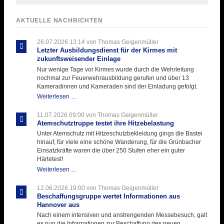
AKTUELLE NACHRICHTEN
26.07.2026 13:14
von Thomas Geigenmüller
Letzter Ausbildungsdienst für der Kirmes mit
zukunftsweisender Einlage
Nur wenige Tage vor Kirmes wurde durch die Wehrleitung
nochmal zur Feuerwehrausbildung gerufen und über 13
Kameradinnen und Kameraden sind der Einladung gefolgt.
Letzter
Weiterlesen …
Ausbildungsdienst
für
11.07.2026 09:00
von Thomas Geigenmüller
der
Atemschutztruppe testet ihre Hitzebelastung
Kirmes
Unter Atemschutz mit Hitzeschutzbekleidung gings die Bastei
mit
hinauf, für viele eine schöne Wanderung, für die Grünbacher
zukunftsweisender
Einsatzkräfte waren die über 250 Stufen eher ein guter
Einlage
Härtetest!
Atemschutztruppe
Weiterlesen …
testet
ihre
12.06.2026 19:00
von Thomas Geigenmüller
Hitzebelastung
Beschaffungsgruppe wertet Informationen aus
Hannover aus
Nach einem intensiven und anstrengenden Messebesuch, galt
es nun die Informationen zur Beschaffung des neuen