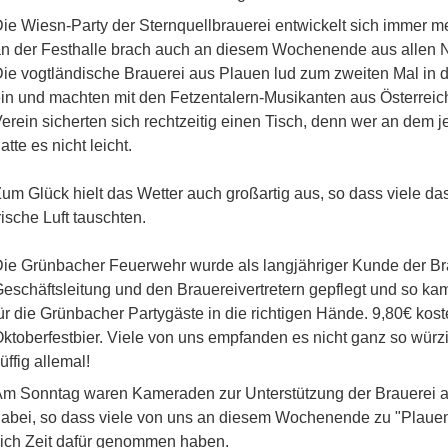
ie Wiesn-Party der Sternquellbrauerei entwickelt sich immer 
n der Festhalle brach auch an diesem Wochenende aus allen 
ie vogtländische Brauerei aus Plauen lud zum zweiten Mal in 
in und machten mit den Fetzentalern-Musikanten aus Österreich
erein sicherten sich rechtzeitig einen Tisch, denn wer an dem je
atte es nicht leicht.
um Glück hielt das Wetter auch großartig aus, so dass viele da
rische Luft tauschten.
ie Grünbacher Feuerwehr wurde als langjähriger Kunde der Br
eschäftsleitung und den Brauereivertretern gepflegt und so ka
ür die Grünbacher Partygäste in die richtigen Hände. 9,80€ koste
ktoberfestbier. Viele von uns empfanden es nicht ganz so würzig
üffig allemal!
m Sonntag waren Kameraden zur Unterstützung der Brauerei a
abei, so dass viele von uns an diesem Wochenende zu "Plauen
ich Zeit dafür genommen haben.