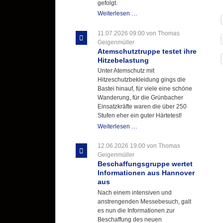
gefolgt.
Letzter
Weiterlesen …
Ausbildungsdienst
für
11.07.2026 09:00
von Thomas
der
Geigenmüller
Kirmes
Atemschutztruppe testet ihre
mit
Hitzebelastung
zukunftsweisender
Unter Atemschutz mit
Einlage
Hitzeschutzbekleidung gings die
Bastei hinauf, für viele eine schöne
Wanderung, für die Grünbacher
Einsatzkräfte waren die über 250
Stufen eher ein guter Härtetest!
Atemschutztruppe
Weiterlesen …
testet
ihre
12.06.2026 19:00
von Thomas
Hitzebelastung
Geigenmüller
Beschaffungsgruppe wertet
Informationen aus Hannover
aus
Nach einem intensiven und
anstrengenden Messebesuch, galt
es nun die Informationen zur
Beschaffung des neuen