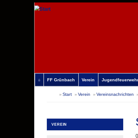
FF Grünbach
Verein
Jugendfeuerweh
Navigation
Start
Verein
Vereinsnachrichten
überspringen
VEREIN
Navigation
0