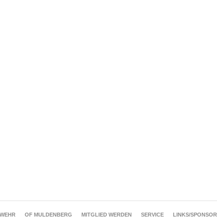
RWEHR
OF MULDENBERG
MITGLIED WERDEN
SERVICE
LINKS/SPONSO