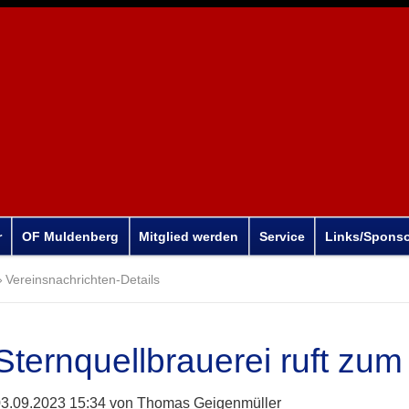
r
OF Muldenberg
Mitglied werden
Service
Links/Spons
Vereinsnachrichten-Details
Sternquellbrauerei ruft zu
3.09.2023 15:34
von Thomas Geigenmüller