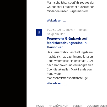
Mannschaftstransportfahrzeuges der
Grünbacher Feuerwehr auszuwerten.
Mit dabei- unser Bürgermeister!
Beschaffungsgruppe
Weiterlesen …
wertet
Informationen
10.06.2026 17:56
von Thomas
aus
Geigenmüller
Hannover
Feuerwehr Grünbach auf
aus
Marktforschungsreise in
Hannover
Das Feuerwehr- Beschaffungsteam
machte sich auf, zur internationalen
Feuerwehrmesse "Interschutz" 2026
nach Hannover und erkündigte sich
über die aktuellen Markttrends von
Feuerwehr-
Mannschaftstransportfahrzeuge.
Feuerwehr
Weiterlesen …
Grünbach
auf
Marktforschungsreise
in
Hannover
NAVIGATION
HOME
FF GRÜNBACH
VEREIN
JUGENDFEUE