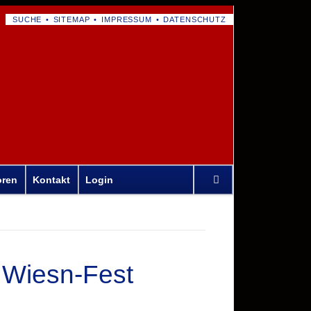
NAVIGATION
SUCHE
SITEMAP
IMPRESSUM
DATENSCHUTZ
ÜBERSPRINGEN
Navigation
oren
Kontakt
Login
überspringen
m Wiesn-Fest