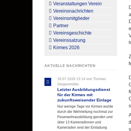
überspringen
Veranstaltungen Verein
D
Vereinsnachrichten
a
Vereinsmitglieder
D
Partner
e
Vereinsgeschichte
V
Vereinssatzung
h
Kirmes 2026
Z
f
AKTUELLE NACHRICHTEN
D
26.07.2026 13:14
von Thomas
G
Geigenmüller
Letzter Ausbildungsdienst
f
für der Kirmes mit
O
zukunftsweisender Einlage
s
Nur wenige Tage vor Kirmes wurde
durch die Wehrleitung nochmal zur
A
Feuerwehrausbildung gerufen und
d
über 13 Kameradinnen und
Kameraden sind der Einladung
s