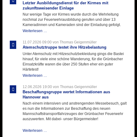
Letzter Ausbildungsdienst für der Kirmes mit
zukunftsweisender Einlage
Nur wenige Tage vor Kirmes wurde durch die Wehrleitung
nochmal zur Feuerwehrausbildung gerufen und über 13
Kameradinnen und Kameraden sind der Einladung gefolgt.
Letzter
Weiterlesen …
Ausbildungsdienst
für
11.07.2026 09:00
von Thomas Geigenmüller
der
Atemschutztruppe testet ihre Hitzebelastung
Kirmes
Unter Atemschutz mit Hitzeschutzbekleidung gings die Bastei
mit
hinauf, für viele eine schöne Wanderung, für die Grünbacher
zukunftsweisender
Einsatzkräfte waren die über 250 Stufen eher ein guter
Einlage
Härtetest!
Atemschutztruppe
Weiterlesen …
testet
ihre
12.06.2026 19:00
von Thomas Geigenmüller
Hitzebelastung
Beschaffungsgruppe wertet Informationen aus
Hannover aus
Nach einem intensiven und anstrengenden Messebesuch, galt
es nun die Informationen zur Beschaffung des neuen
Mannschaftstransportfahrzeuges der Grünbacher Feuerwehr
auszuwerten. Mit dabei- unser Bürgermeister!
Beschaffungsgruppe
Weiterlesen …
wertet