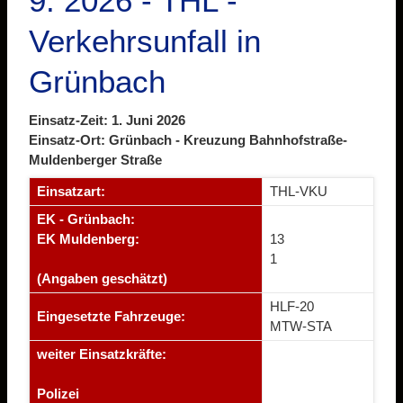
9. 2026 - THL -
Verkehrsunfall in
Grünbach
Einsatz-Zeit: 1. Juni 2026
Einsatz-Ort: Grünbach - Kreuzung Bahnhofstraße-
Muldenberger Straße
Einsatzart:
THL-VKU
EK - Grünbach:
EK Muldenberg:
13
1
(Angaben geschätzt)
HLF-20
Eingesetzte Fahrzeuge:
MTW-STA
weiter Einsatzkräfte:
Polizei