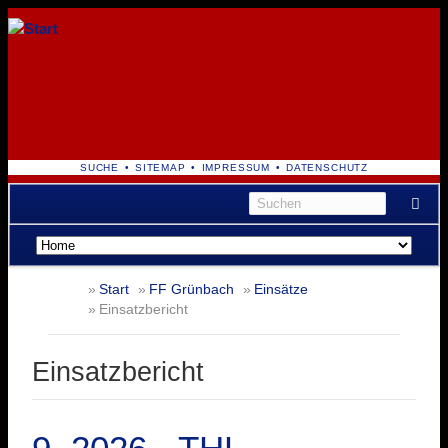
NAVIGATION
SUCHE
SITEMAP
IMPRESSUM
DATENSCHUTZ
ÜBERSPRINGEN
Navigation
überspringen
Start
FF Grünbach
Einsätze
Einsatzbericht
Einsatzbericht