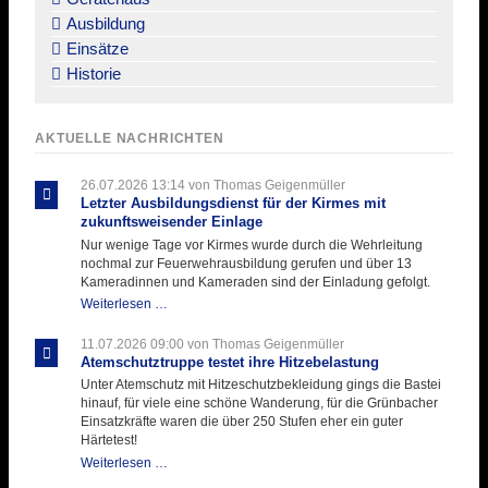
Ausbildung
Einsätze
Historie
AKTUELLE NACHRICHTEN
26.07.2026 13:14
von Thomas Geigenmüller
Letzter Ausbildungsdienst für der Kirmes mit
zukunftsweisender Einlage
Nur wenige Tage vor Kirmes wurde durch die Wehrleitung
nochmal zur Feuerwehrausbildung gerufen und über 13
Kameradinnen und Kameraden sind der Einladung gefolgt.
Letzter
Weiterlesen …
Ausbildungsdienst
für
11.07.2026 09:00
von Thomas Geigenmüller
der
Atemschutztruppe testet ihre Hitzebelastung
Kirmes
Unter Atemschutz mit Hitzeschutzbekleidung gings die Bastei
mit
hinauf, für viele eine schöne Wanderung, für die Grünbacher
zukunftsweisender
Einsatzkräfte waren die über 250 Stufen eher ein guter
Einlage
Härtetest!
Atemschutztruppe
Weiterlesen …
testet