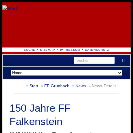
NAVIGATION
SUCHE
SITEMAP
IMPRESSUM
DATENSCHUTZ
ÜBERSPRINGEN
Navigation
überspringen
Start
FF Grünbach
News
News-Details
150 Jahre FF
Falkenstein