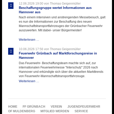
ihre
12.06.2026 19:00
von Thomas Geigenmüller
Hitzebelastung
Beschaffungsgruppe wertet Informationen aus
Hannover aus
Nach einem intensiven und anstrengenden Messebesuch, galt
es nun die Informationen zur Beschaffung des neuen
Mannschaftstransportfahrzeuges der Grünbacher Feuerwehr
auszuwerten. Mit dabei- unser Bürgermeister!
Beschaffungsgruppe
Weiterlesen …
wertet
Informationen
10.06.2026 17:56
von Thomas Geigenmüller
aus
Feuerwehr Grünbach auf Marktforschungsreise in
Hannover
Hannover
aus
Das Feuerwehr- Beschaffungsteam machte sich auf, zur
internationalen Feuerwehrmesse "Interschutz" 2026 nach
Hannover und erkündigte sich über die aktuellen Markttrends
von Feuerwehr-Mannschaftstransportfahrzeuge.
Feuerwehr
Weiterlesen …
Grünbach
auf
Marktforschungsreise
in
Hannover
NAVIGATION
HOME
FF GRÜNBACH
VEREIN
JUGENDFEUERWEHR
ÜBERSPRINGEN
OF MULDENBERG
MITGLIED WERDEN
SERVICE