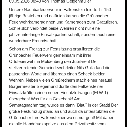
09.05.2026 08:43
von Thomas Geigenmüller
Unsere Nachbarfeuerwehr in Falkenstein feierte ihr 150-
jährige Bestehen und natürlich kamen die Grünbacher
Feuerwehrkameradinnen und Kameraden zum Gratulieren.
Schließlich verbindet beide Wehren nicht nur eine
jahrzehnte-lange Einsatzpartnerschaft, sondern auch eine
wunderbare Freundschaft!
Schon am Freitag zur Festsitzung gratulierten die
Grünbacher Feuerwehr gemeinsam mit ihrer
Ortsfeuerwehr in Muldenberg den Jubilaren! Der
stellvertretende Gemeindewehrleiter Nils Golla fand die
passenden Worte und übergab einen Scheck beider
Wehren. Neben vielen Grußrednern stach eines heraus!
Bürgermeister Siegemund durfte den Falkensteiner
Einsatzkräften einen neuen Einsatzleitwagen (ELW-1)
übergeben! Was für ein Geschenk! Am
Samstagnachmittag wurde es dann "Blau" in der Stadt! Der
große Festumzug stand an und auch da unterstützten die
Grünbacher Ihre Falkensteiner wo es nur geht! Mit dabei
die alte Handdruckspritze aus dem Privatbesitz vom