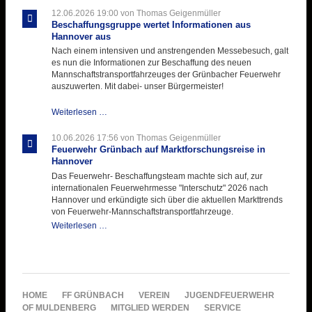
ihre
12.06.2026 19:00
von Thomas Geigenmüller
Hitzebelastung
Beschaffungsgruppe wertet Informationen aus
Hannover aus
Nach einem intensiven und anstrengenden Messebesuch, galt
es nun die Informationen zur Beschaffung des neuen
Mannschaftstransportfahrzeuges der Grünbacher Feuerwehr
auszuwerten. Mit dabei- unser Bürgermeister!
Beschaffungsgruppe
Weiterlesen …
wertet
Informationen
10.06.2026 17:56
von Thomas Geigenmüller
aus
Feuerwehr Grünbach auf Marktforschungsreise in
Hannover
Hannover
aus
Das Feuerwehr- Beschaffungsteam machte sich auf, zur
internationalen Feuerwehrmesse "Interschutz" 2026 nach
Hannover und erkündigte sich über die aktuellen Markttrends
von Feuerwehr-Mannschaftstransportfahrzeuge.
Feuerwehr
Weiterlesen …
Grünbach
auf
Marktforschungsreise
in
Hannover
NAVIGATION
HOME
FF GRÜNBACH
VEREIN
JUGENDFEUERWEHR
ÜBERSPRINGEN
OF MULDENBERG
MITGLIED WERDEN
SERVICE