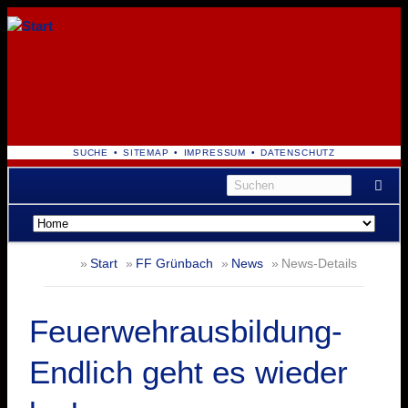
NAVIGATION
SUCHE
SITEMAP
IMPRESSUM
DATENSCHUTZ
ÜBERSPRINGEN
Navigation
überspringen
Start
FF Grünbach
News
News-Details
Feuerwehrausbildung-
Endlich geht es wieder