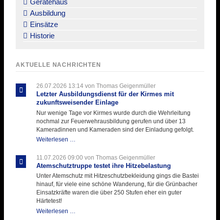
Gerätehaus
Ausbildung
Einsätze
Historie
AKTUELLE NACHRICHTEN
26.07.2026 13:14
von Thomas Geigenmüller
Letzter Ausbildungsdienst für der Kirmes mit
zukunftsweisender Einlage
Nur wenige Tage vor Kirmes wurde durch die Wehrleitung
nochmal zur Feuerwehrausbildung gerufen und über 13
Kameradinnen und Kameraden sind der Einladung gefolgt.
Letzter
Weiterlesen …
Ausbildungsdienst
für
11.07.2026 09:00
von Thomas Geigenmüller
der
Atemschutztruppe testet ihre Hitzebelastung
Kirmes
Unter Atemschutz mit Hitzeschutzbekleidung gings die Bastei
mit
hinauf, für viele eine schöne Wanderung, für die Grünbacher
zukunftsweisender
Einsatzkräfte waren die über 250 Stufen eher ein guter
Einlage
Härtetest!
Atemschutztruppe
Weiterlesen …
testet