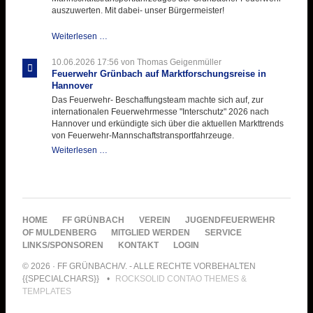
auszuwerten. Mit dabei- unser Bürgermeister!
Beschaffungsgruppe
Weiterlesen …
wertet
Informationen
10.06.2026 17:56
von Thomas Geigenmüller
aus
Feuerwehr Grünbach auf Marktforschungsreise in
Hannover
Hannover
aus
Das Feuerwehr- Beschaffungsteam machte sich auf, zur
internationalen Feuerwehrmesse "Interschutz" 2026 nach
Hannover und erkündigte sich über die aktuellen Markttrends
von Feuerwehr-Mannschaftstransportfahrzeuge.
Feuerwehr
Weiterlesen …
Grünbach
auf
Marktforschungsreise
in
Hannover
NAVIGATION
HOME
FF GRÜNBACH
VEREIN
JUGENDFEUERWEHR
ÜBERSPRINGEN
OF MULDENBERG
MITGLIED WERDEN
SERVICE
LINKS/SPONSOREN
KONTAKT
LOGIN
© 2026 · FF GRÜNBACH/V. - ALLE RECHTE VORBEHALTEN
{{SPECIALCHARS}}
ROCKSOLID CONTAO THEMES &
TEMPLATES