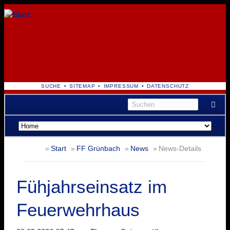
NAVIGATION
SUCHE
SITEMAP
IMPRESSUM
DATENSCHUTZ
ÜBERSPRINGEN
Navigation
überspringen
Start
FF Grünbach
News
News-Details
Fühjahrseinsatz im
Feuerwehrhaus