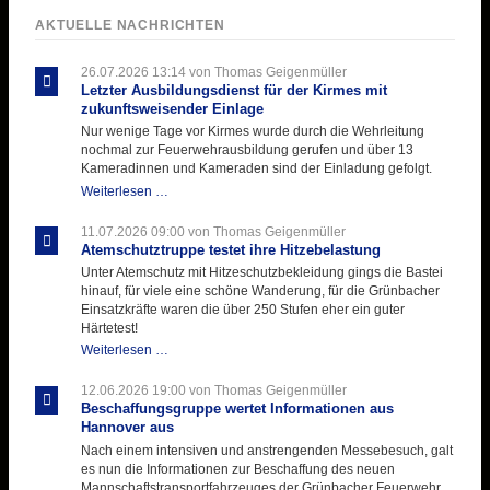
AKTUELLE NACHRICHTEN
26.07.2026 13:14
von Thomas Geigenmüller
Letzter Ausbildungsdienst für der Kirmes mit
zukunftsweisender Einlage
Nur wenige Tage vor Kirmes wurde durch die Wehrleitung
nochmal zur Feuerwehrausbildung gerufen und über 13
Kameradinnen und Kameraden sind der Einladung gefolgt.
Letzter
Weiterlesen …
Ausbildungsdienst
für
11.07.2026 09:00
von Thomas Geigenmüller
der
Atemschutztruppe testet ihre Hitzebelastung
Kirmes
Unter Atemschutz mit Hitzeschutzbekleidung gings die Bastei
mit
hinauf, für viele eine schöne Wanderung, für die Grünbacher
zukunftsweisender
Einsatzkräfte waren die über 250 Stufen eher ein guter
Einlage
Härtetest!
Atemschutztruppe
Weiterlesen …
testet
ihre
12.06.2026 19:00
von Thomas Geigenmüller
Hitzebelastung
Beschaffungsgruppe wertet Informationen aus
Hannover aus
Nach einem intensiven und anstrengenden Messebesuch, galt
es nun die Informationen zur Beschaffung des neuen
Mannschaftstransportfahrzeuges der Grünbacher Feuerwehr