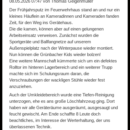
08.05.2026 07:47
von Thomas Geigenmüller
Der Frühjahrsputz im Feuerwehrhaus stand an und nur ein
kleines Häuflein an Kameradinnen und Kameraden fanden
Zeit, für den Weg ins Gerätehaus.
Die die kamen, können aber auf einen gelungenen
Arbeitseinsatz verweisen. Zunächst wurden die
Sportgeräte und Ballfangnetze auf unserem
Außenspielplatz nach der Winterpause wieder montiert.
Nun können die Grünbacher Kids wieder bolzen!
Eine weitere Mannschaft kümmerte sich um ein defektes
Rolltor im hinteren Lagerbereich und ein weiterer Trupp
machte sich im Schulungsraum daran, die
Verschraubungen der wackligen Stühle wieder fest
anzuziehen.
Auch der Umkleidebereich wurde eine Tiefen-Reinigung
unterzogen, ehe es ans große Löschfahrzeug ging. Dort
haben wir alle Geräteräume ausgeräumt, ausgesaugt und
feucht gewischt. Am Ende schaffte 8 Leute doch
beachtliches, im Interesse der Werterhaltung, der uns
überlassenen Technik.