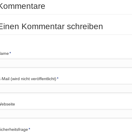
Kommentare
Einen Kommentar schreiben
flichtfeld
Name
*
flichtfeld
-Mail (wird nicht veröffentlicht)
*
ebseite
flichtfeld
icherheitsfrage
*