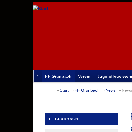
FF Grünbach
Verein
Jugendfeuerweh
Navigation
Start
FF Grünbach
News
News-
überspringen
FF GRÜNBACH
Navigation