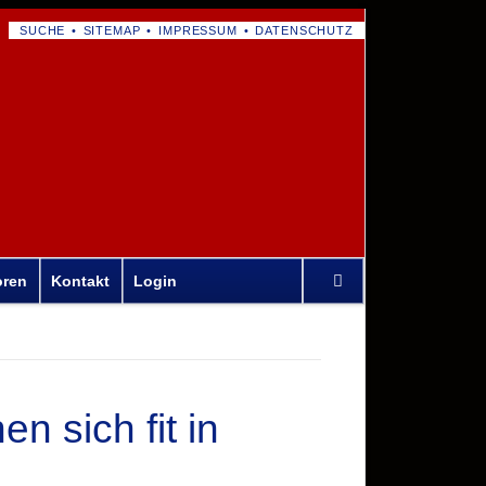
NAVIGATION
SUCHE
SITEMAP
IMPRESSUM
DATENSCHUTZ
ÜBERSPRINGEN
Navigation
oren
Kontakt
Login
überspringen
 sich fit in