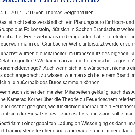
4.11.2017 17:10
von Thomas Geigenmüller
as ist nicht selbstverständlich, ein Planungsbüro für Hoch- u
ruppe aus Falkenstein, läßt sich in Sachen Brandschutz weiter
rünbacher Feuerwehrhaus und eingeladen hatte Büroleiter Tho
euerwehrmann der Grünbacher Wehr, unterstützt wurde er von
unächst wurden die Mitarbeiter im Brandschutz des eigenen Bü
efahrenquellen? Wo kann man auf die Feuerlöscher zugreifen? 
randmeldeanlage? Auch wenn sich alle wünschen, niemals ein
s doch angebracht zu wissen, wie man sich bei einem Brand i
ich alle außerhalb des Büros sammeln können.
enn auch sicher den meisten Mitarbeitern geläufig, auch das A
he Kamerad Körner über die Theorie zu Feuerlöschern referier
euerlöscher geeignet, wie funktioniert überhaupt ein Feuerlösc
ohnt sich der Einsatz eines Feuerlöschers und wann sollte man 
estärkt mit einer geballten Ladung an Wissen ging es dann i
it Trainingsfeuerlöschern und dabei wurde auch immer erläute