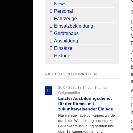
überspringen
News
Personal
2
Fahrzeuge
D
Einsatzbekleidung
G
Gerätehaus
G
Ausbildung
F
Einsätze
Z
Historie
G
B
e
AKTUELLE NACHRICHTEN
s
26.07.2026 13:14
von Thomas
W
Geigenmüller
e
Letzter Ausbildungsdienst
für der Kirmes mit
F
zukunftsweisender Einlage
l
Nur wenige Tage vor Kirmes wurde
durch die Wehrleitung nochmal zur
G
Feuerwehrausbildung gerufen und
m
über 13 Kameradinnen und