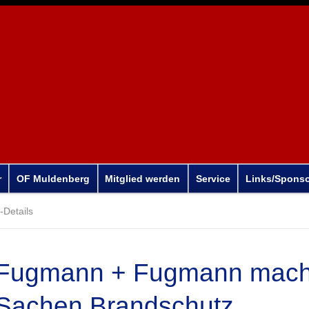
r
OF Muldenberg
Mitglied werden
Service
Links/Spons
Details
Fugmann + Fugmann machen
Sachen Brandschutz