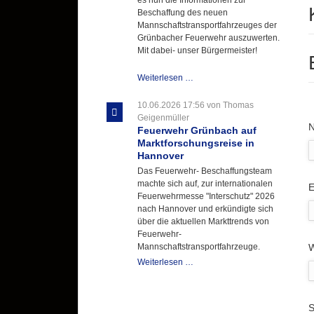
Beschaffung des neuen
Mannschaftstransportfahrzeuges der
Grünbacher Feuerwehr auszuwerten.
Mit dabei- unser Bürgermeister!
Beschaffungsgruppe
Weiterlesen …
wertet
Informationen
10.06.2026 17:56
von Thomas
aus
Geigenmüller
P
Hannover
Feuerwehr Grünbach auf
aus
Marktforschungsreise in
Hannover
Das Feuerwehr- Beschaffungsteam
machte sich auf, zur internationalen
P
E
Feuerwehrmesse "Interschutz" 2026
nach Hannover und erkündigte sich
über die aktuellen Markttrends von
Feuerwehr-
Mannschaftstransportfahrzeuge.
W
Feuerwehr
Weiterlesen …
Grünbach
auf
Marktforschungsreise
P
S
in