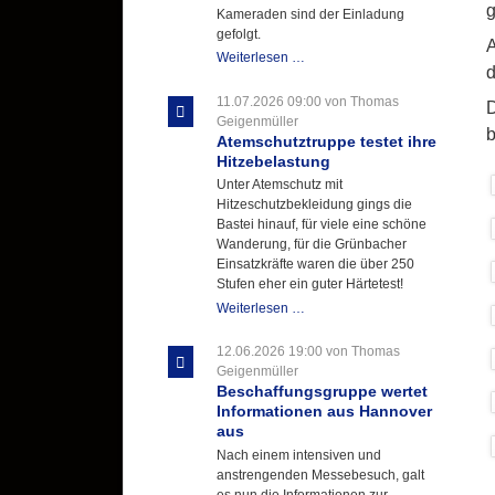
g
Kameraden sind der Einladung
gefolgt.
A
Letzter
Weiterlesen …
d
Ausbildungsdienst
für
11.07.2026 09:00
von Thomas
D
der
Geigenmüller
b
Kirmes
Atemschutztruppe testet ihre
mit
Hitzebelastung
zukunftsweisender
Unter Atemschutz mit
Einlage
Hitzeschutzbekleidung gings die
Bastei hinauf, für viele eine schöne
Wanderung, für die Grünbacher
Einsatzkräfte waren die über 250
Stufen eher ein guter Härtetest!
Atemschutztruppe
Weiterlesen …
testet
ihre
12.06.2026 19:00
von Thomas
Hitzebelastung
Geigenmüller
Beschaffungsgruppe wertet
Informationen aus Hannover
aus
Nach einem intensiven und
anstrengenden Messebesuch, galt
es nun die Informationen zur