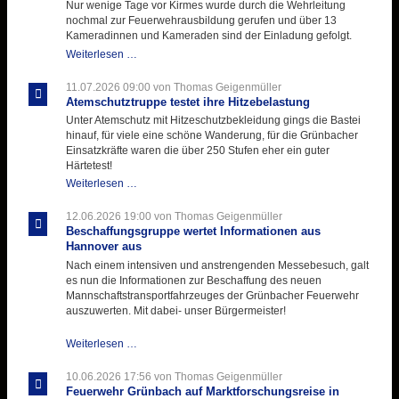
Nur wenige Tage vor Kirmes wurde durch die Wehrleitung
nochmal zur Feuerwehrausbildung gerufen und über 13
Kameradinnen und Kameraden sind der Einladung gefolgt.
Letzter
Weiterlesen …
Ausbildungsdienst
für
11.07.2026 09:00
von Thomas Geigenmüller
der
Atemschutztruppe testet ihre Hitzebelastung
Kirmes
Unter Atemschutz mit Hitzeschutzbekleidung gings die Bastei
mit
hinauf, für viele eine schöne Wanderung, für die Grünbacher
zukunftsweisender
Einsatzkräfte waren die über 250 Stufen eher ein guter
Einlage
Härtetest!
Atemschutztruppe
Weiterlesen …
testet
ihre
12.06.2026 19:00
von Thomas Geigenmüller
Hitzebelastung
Beschaffungsgruppe wertet Informationen aus
Hannover aus
Nach einem intensiven und anstrengenden Messebesuch, galt
es nun die Informationen zur Beschaffung des neuen
Mannschaftstransportfahrzeuges der Grünbacher Feuerwehr
auszuwerten. Mit dabei- unser Bürgermeister!
Beschaffungsgruppe
Weiterlesen …
wertet
Informationen
10.06.2026 17:56
von Thomas Geigenmüller
aus
Feuerwehr Grünbach auf Marktforschungsreise in