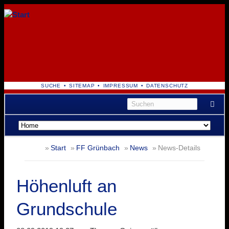
NAVIGATION
SUCHE
SITEMAP
IMPRESSUM
DATENSCHUTZ
ÜBERSPRINGEN
Navigation
überspringen
Start
FF Grünbach
News
News-Details
Höhenluft an
Grundschule