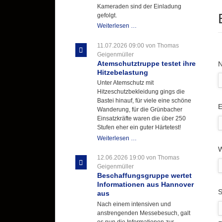
Kameraden sind der Einladung
gefolgt.
Letzter
Weiterlesen …
Ausbildungsdienst
für
11.07.2026 09:00
von Thomas
der
Geigenmüller
Kirmes
Atemschutztruppe testet ihre
P
mit
Hitzebelastung
zukunftsweisender
Unter Atemschutz mit
Einlage
Hitzeschutzbekleidung gings die
Bastei hinauf, für viele eine schöne
P
E
Wanderung, für die Grünbacher
Einsatzkräfte waren die über 250
Stufen eher ein guter Härtetest!
Atemschutztruppe
Weiterlesen …
testet
W
ihre
12.06.2026 19:00
von Thomas
Hitzebelastung
Geigenmüller
Beschaffungsgruppe wertet
Informationen aus Hannover
P
S
aus
Nach einem intensiven und
anstrengenden Messebesuch, galt
es nun die Informationen zur