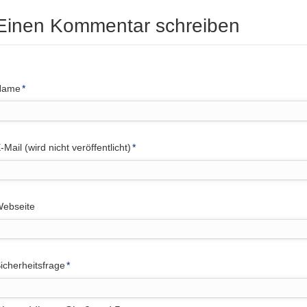
Einen Kommentar schreiben
flichtfeld
Name
*
flichtfeld
-Mail (wird nicht veröffentlicht)
*
ebseite
flichtfeld
icherheitsfrage
*