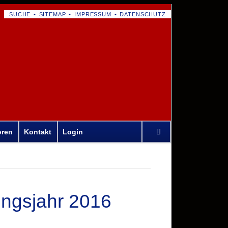
NAVIGATION
SUCHE
SITEMAP
IMPRESSUM
DATENSCHUTZ
ÜBERSPRINGEN
Navigation
oren
Kontakt
Login
überspringen
ungsjahr 2016