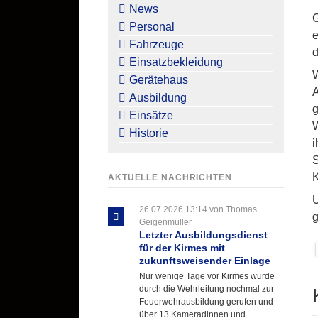
überspringen
News
G
Personal
e
Fahrzeuge
d
Einsatzbekleidung
W
Gerätehaus
A
Ausbildung
g
Einsätze
W
Historie
i
S
AKTUELLE NACHRICHTEN
U
26.07.2026 13:14
von Thomas
g
Geigenmüller
Letzter Ausbildungsdienst
für der Kirmes mit
zukunftsweisender Einlage
Nur wenige Tage vor Kirmes wurde
durch die Wehrleitung nochmal zur
Feuerwehrausbildung gerufen und
über 13 Kameradinnen und