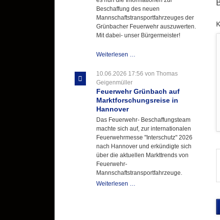
B
Beschaffung des neuen
Mannschaftstransportfahrzeuges der
P
Grünbacher Feuerwehr auszuwerten.
Mit dabei- unser Bürgermeister!
Beschaffungsgruppe
Weiterlesen …
wertet
Informationen
10.06.2026 17:56
von Thomas
aus
Geigenmüller
Hannover
Feuerwehr Grünbach auf
aus
Marktforschungsreise in
Hannover
Das Feuerwehr- Beschaffungsteam
machte sich auf, zur internationalen
Feuerwehrmesse "Interschutz" 2026
nach Hannover und erkündigte sich
über die aktuellen Markttrends von
Feuerwehr-
Mannschaftstransportfahrzeuge.
Feuerwehr
Weiterlesen …
Grünbach
auf
Marktforschungsreise
in