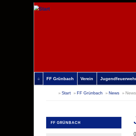
FF Grünbach
Verein
Jugendfeuerweh
Navigation
Start
FF Grünbach
News
News-
überspringen
FF GRÜNBACH
Navigation
0