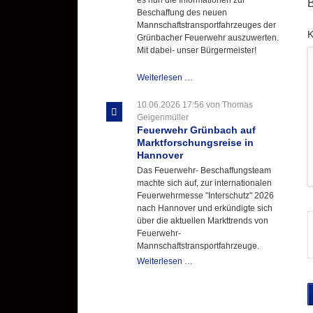
B
Beschaffung des neuen
Mannschaftstransportfahrzeuges der
P
Grünbacher Feuerwehr auszuwerten.
Mit dabei- unser Bürgermeister!
Beschaffungsgruppe
Weiterlesen …
wertet
Informationen
10.06.2026 17:56
von Thomas
aus
Geigenmüller
Hannover
Feuerwehr Grünbach auf
aus
Marktforschungsreise in
Hannover
Das Feuerwehr- Beschaffungsteam
machte sich auf, zur internationalen
Feuerwehrmesse "Interschutz" 2026
nach Hannover und erkündigte sich
über die aktuellen Markttrends von
Feuerwehr-
Mannschaftstransportfahrzeuge.
Feuerwehr
Weiterlesen …
Grünbach
auf
Marktforschungsreise
in