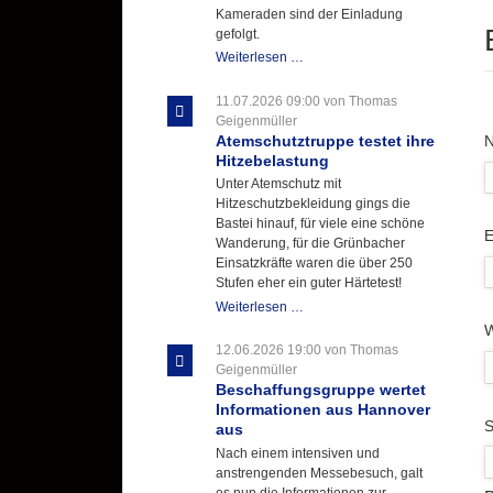
Kameraden sind der Einladung
gefolgt.
Letzter
Weiterlesen …
Ausbildungsdienst
für
11.07.2026 09:00
von Thomas
der
Geigenmüller
Kirmes
P
Atemschutztruppe testet ihre
mit
Hitzebelastung
zukunftsweisender
Unter Atemschutz mit
Einlage
Hitzeschutzbekleidung gings die
Bastei hinauf, für viele eine schöne
P
E
Wanderung, für die Grünbacher
Einsatzkräfte waren die über 250
Stufen eher ein guter Härtetest!
Atemschutztruppe
Weiterlesen …
testet
W
ihre
12.06.2026 19:00
von Thomas
Hitzebelastung
Geigenmüller
Beschaffungsgruppe wertet
Informationen aus Hannover
P
S
aus
Nach einem intensiven und
anstrengenden Messebesuch, galt
es nun die Informationen zur