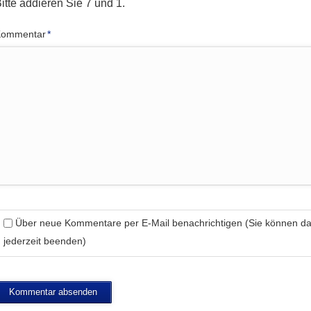
itte addieren Sie 7 und 1.
flichtfeld
Kommentar
*
Über neue Kommentare per E-Mail benachrichtigen (Sie können 
jederzeit beenden)
Kommentar absenden