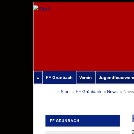
FF Grünbach
Verein
Jugendfeuerweh
Navigation
Start
FF Grünbach
News
News-
überspringen
FF GRÜNBACH
Navigation
0