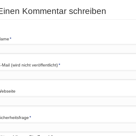
Einen Kommentar schreiben
flichtfeld
Name
*
flichtfeld
-Mail (wird nicht veröffentlicht)
*
ebseite
flichtfeld
icherheitsfrage
*