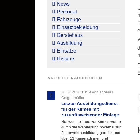
überspringen
News
U
Personal
n
Fahrzeuge
R
Einsatzbekleidung
e
Gerätehaus
A
Ausbildung
d
Einsätze
Historie
D
E
AKTUELLE NACHRICHTEN
26.07.2026 13:14
von Thomas
Geigenmüller
Letzter Ausbildungsdienst
für der Kirmes mit
zukunftsweisender Einlage
Nur wenige Tage vor Kirmes wurde
durch die Wehrleitung nochmal zur
Feuerwehrausbildung gerufen und
über 13 Kameradinnen und