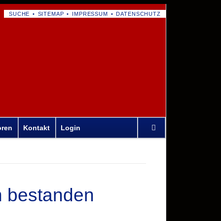
NAVIGATION
SUCHE
SITEMAP
IMPRESSUM
DATENSCHUTZ
ÜBERSPRINGEN
Navigation
oren
Kontakt
Login
überspringen
h bestanden