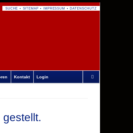
NAVIGATION
SUCHE
SITEMAP
IMPRESSUM
DATENSCHUTZ
ÜBERSPRINGEN
Navigation
oren
Kontakt
Login
überspringen
gestellt.