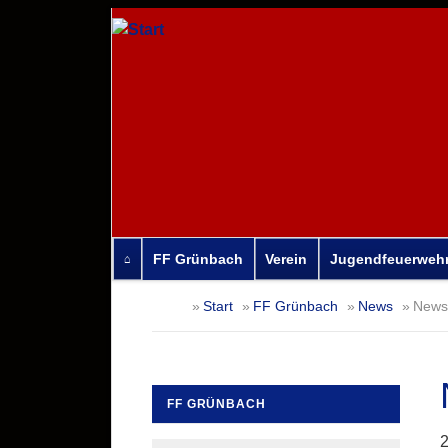
FF Grünbach
Verein
Jugendfeuerweh
Navigation
Start
FF Grünbach
News
News-
überspringen
FF GRÜNBACH
Navigation
2