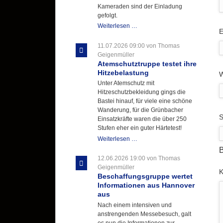
Kameraden sind der Einladung
gefolgt.
Letzter
Weiterlesen …
P
E
Ausbildungsdienst
für
11.07.2026 09:00
von Thomas
der
Geigenmüller
Kirmes
Atemschutztruppe testet ihre
mit
Hitzebelastung
W
zukunftsweisender
Unter Atemschutz mit
Einlage
Hitzeschutzbekleidung gings die
Bastei hinauf, für viele eine schöne
Wanderung, für die Grünbacher
P
S
Einsatzkräfte waren die über 250
Stufen eher ein guter Härtetest!
Atemschutztruppe
Weiterlesen …
testet
B
ihre
12.06.2026 19:00
von Thomas
Hitzebelastung
Geigenmüller
P
Beschaffungsgruppe wertet
Informationen aus Hannover
aus
Nach einem intensiven und
anstrengenden Messebesuch, galt
es nun die Informationen zur