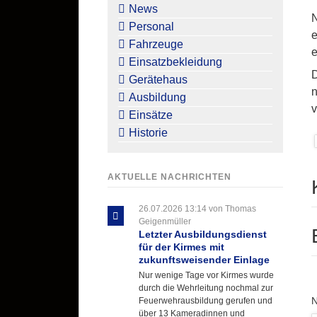
überspringen
News
N
Personal
e
Fahrzeuge
e
Einsatzbekleidung
D
Gerätehaus
n
Ausbildung
v
Einsätze
Historie
AKTUELLE NACHRICHTEN
26.07.2026 13:14
von Thomas
Geigenmüller
Letzter Ausbildungsdienst
für der Kirmes mit
zukunftsweisender Einlage
Nur wenige Tage vor Kirmes wurde
durch die Wehrleitung nochmal zur
P
Feuerwehrausbildung gerufen und
über 13 Kameradinnen und