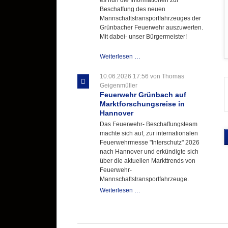
Beschaffung des neuen
Mannschaftstransportfahrzeuges der
Grünbacher Feuerwehr auszuwerten.
Mit dabei- unser Bürgermeister!
Beschaffungsgruppe
Weiterlesen …
wertet
Informationen
10.06.2026 17:56
von Thomas
aus
Geigenmüller
Hannover
Feuerwehr Grünbach auf
aus
Marktforschungsreise in
Hannover
Das Feuerwehr- Beschaffungsteam
machte sich auf, zur internationalen
Feuerwehrmesse "Interschutz" 2026
nach Hannover und erkündigte sich
über die aktuellen Markttrends von
Feuerwehr-
Mannschaftstransportfahrzeuge.
Feuerwehr
Weiterlesen …
Grünbach
auf
Marktforschungsreise
in