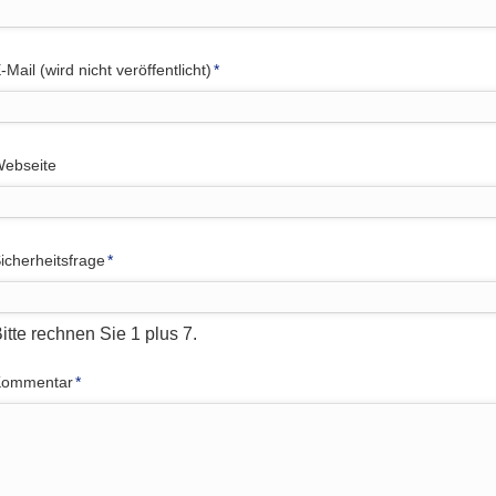
flichtfeld
-Mail (wird nicht veröffentlicht)
*
ebseite
flichtfeld
icherheitsfrage
*
itte rechnen Sie 1 plus 7.
flichtfeld
Kommentar
*