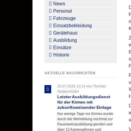
überspringen
News
D
Personal
F
Fahrzeuge
i
Einsatzbekleidung
K
Gerätehaus
Z
Ausbildung
w
Einsätze
E
Historie
s
P
AKTUELLE NACHRICHTEN
F
v
26.07.2026 13:14
von Thomas
W
Geigenmüller
Letzter Ausbildungsdienst
für der Kirmes mit
D
zukunftsweisender Einlage
w
Nur wenige Tage vor Kirmes wurde
durch die Wehrleitung nochmal zur
u
Feuerwehrausbildung gerufen und
V
über 13 Kameradinnen und