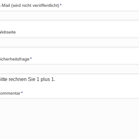
flichtfeld
-Mail (wird nicht veröffentlicht)
*
ebseite
flichtfeld
icherheitsfrage
*
itte rechnen Sie 1 plus 1.
flichtfeld
Kommentar
*