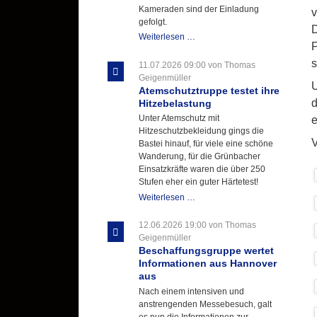
Kameraden sind der Einladung
v
gefolgt.
D
Letzter
Weiterlesen …
F
Ausbildungsdienst
für
s
11.07.2026 09:00
von Thomas
der
Geigenmüller
U
Kirmes
Atemschutztruppe testet ihre
mit
d
Hitzebelastung
zukunftsweisender
Unter Atemschutz mit
e
Einlage
Hitzeschutzbekleidung gings die
V
Bastei hinauf, für viele eine schöne
Wanderung, für die Grünbacher
Einsatzkräfte waren die über 250
Stufen eher ein guter Härtetest!
Atemschutztruppe
Weiterlesen …
testet
ihre
12.06.2026 19:00
von Thomas
Hitzebelastung
Geigenmüller
Beschaffungsgruppe wertet
Informationen aus Hannover
aus
Nach einem intensiven und
anstrengenden Messebesuch, galt
es nun die Informationen zur