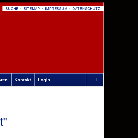
NAVIGATION
SUCHE
SITEMAP
IMPRESSUM
DATENSCHUTZ
ÜBERSPRINGEN
Navigation
oren
Kontakt
Login
überspringen
t"