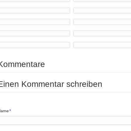
Kommentare
Einen Kommentar schreiben
flichtfeld
Name
*