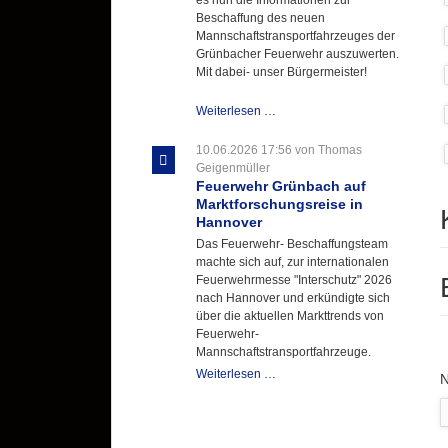
Beschaffung des neuen
Mannschaftstransportfahrzeuges der
Grünbacher Feuerwehr auszuwerten.
Mit dabei- unser Bürgermeister!
Beschaffungsgruppe
Weiterlesen …
wertet
Informationen
10.06.2026 17:56
von Thomas
aus
Geigenmüller
Hannover
Feuerwehr Grünbach auf
aus
Marktforschungsreise in
Hannover
Das Feuerwehr- Beschaffungsteam
machte sich auf, zur internationalen
Feuerwehrmesse "Interschutz" 2026
nach Hannover und erkündigte sich
über die aktuellen Markttrends von
Feuerwehr-
Mannschaftstransportfahrzeuge.
Feuerwehr
Weiterlesen …
P
Grünbach
auf
Marktforschungsreise
in