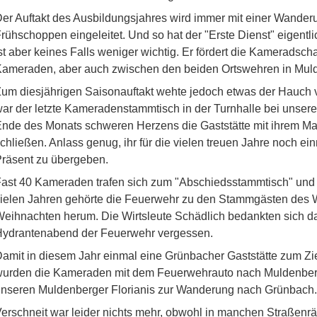
er Auftakt des Ausbildungsjahres wird immer mit einer Wande
rühschoppen eingeleitet. Und so hat der "Erste Dienst" eigentl
st aber keines Falls weniger wichtig. Er fördert die Kamerads
ameraden, aber auch zwischen den beiden Ortswehren in Mu
um diesjährigen Saisonauftakt wehte jedoch etwas der Hauch
ar der letzte Kameradenstammtisch in der Turnhalle bei unserer
nde des Monats schweren Herzens die Gaststätte mit ihrem M
chließen. Anlass genug, ihr für die vielen treuen Jahre noch e
räsent zu übergeben.
ast 40 Kameraden trafen sich zum "Abschiedsstammtisch" und 
ielen Jahren gehörte die Feuerwehr zu den Stammgästen des 
eihnachten herum. Die Wirtsleute Schädlich bedankten sich da
Hydrantenabend der Feuerwehr vergessen.
amit in diesem Jahr einmal eine Grünbacher Gaststätte zum Z
urden die Kameraden mit dem Feuerwehrauto nach Muldenberg g
nseren Muldenberger Florianis zur Wanderung nach Grünbach.
erschneit war leider nichts mehr, obwohl in manchen Straßenr