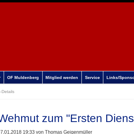
r
OF Muldenberg
Mitglied werden
Service
Links/Spons
Details
Wehmut zum "Ersten Diens
7.01.2018 19:33
von Thomas Geigenmüller