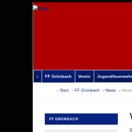
FF Grünbach
Verein
Jugendfeuerweh
Navigation
Start
FF Grünbach
News
News-
überspringen
FF GRÜNBACH
Navigation
0