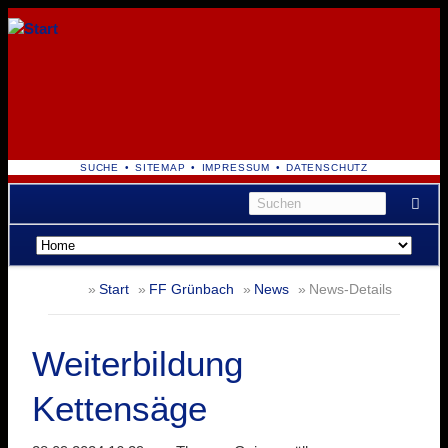
NAVIGATION
SUCHE
SITEMAP
IMPRESSUM
DATENSCHUTZ
ÜBERSPRINGEN
Navigation
überspringen
Start
FF Grünbach
News
News-Details
Weiterbildung
Kettensäge