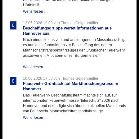
Einlage
Härtetest!
Atemschutztruppe
Weiterlesen …
testet
ihre
12.06.2026 19:00
von Thomas Geigenmüller
Hitzebelastung
Beschaffungsgruppe wertet Informationen aus
Hannover aus
Nach einem intensiven und anstrengenden Messebesuch, galt
es nun die Informationen zur Beschaffung des neuen
Mannschaftstransportfahrzeuges der Grünbacher Feuerwehr
auszuwerten. Mit dabei- unser Bürgermeister!
Beschaffungsgruppe
Weiterlesen …
wertet
Informationen
10.06.2026 17:56
von Thomas Geigenmüller
aus
Feuerwehr Grünbach auf Marktforschungsreise in
Hannover
Hannover
aus
Das Feuerwehr- Beschaffungsteam machte sich auf, zur
internationalen Feuerwehrmesse "Interschutz" 2026 nach
Hannover und erkündigte sich über die aktuellen Markttrends
von Feuerwehr-Mannschaftstransportfahrzeuge.
Feuerwehr
Weiterlesen …
Grünbach
auf
Marktforschungsreise
in