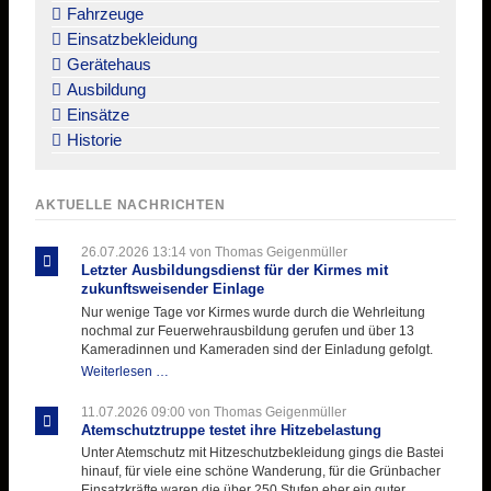
Fahrzeuge
Einsatzbekleidung
Gerätehaus
Ausbildung
Einsätze
Historie
AKTUELLE NACHRICHTEN
26.07.2026 13:14
von Thomas Geigenmüller
Letzter Ausbildungsdienst für der Kirmes mit
zukunftsweisender Einlage
Nur wenige Tage vor Kirmes wurde durch die Wehrleitung
nochmal zur Feuerwehrausbildung gerufen und über 13
Kameradinnen und Kameraden sind der Einladung gefolgt.
Letzter
Weiterlesen …
Ausbildungsdienst
für
11.07.2026 09:00
von Thomas Geigenmüller
der
Atemschutztruppe testet ihre Hitzebelastung
Kirmes
Unter Atemschutz mit Hitzeschutzbekleidung gings die Bastei
mit
hinauf, für viele eine schöne Wanderung, für die Grünbacher
zukunftsweisender
Einsatzkräfte waren die über 250 Stufen eher ein guter